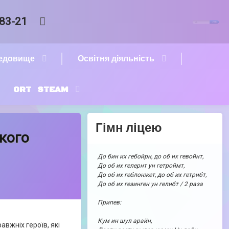
Пошук:
RSS
-83-21
редовище
Освітня діяльність
ORT STEAM
Гімн ліцею
ького
До бин их гебойрн, до об их гевойнт,
До об их гелернт ун гетроймт,
До об их геблонжет, до об их гетрибт,
До об их гезинген ун гелибт / 2 раза
Припев:
Кум ин шул арайн,
авжніх героїв, які