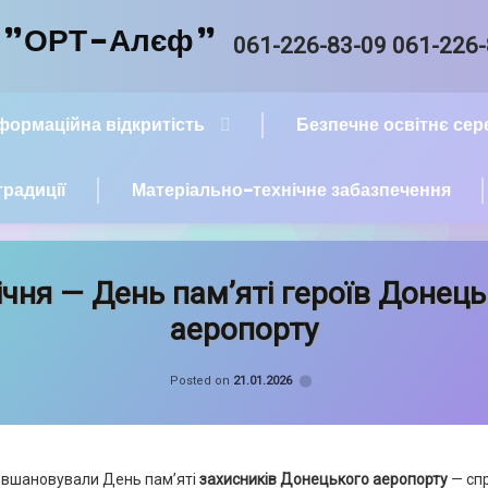
й "ОРТ-Алєф"
Tel:
061-226-83-09 061-226
нформаційна відкритість
Безпечне освітнє се
традиції
Матеріально-технічне забазпечення
ічня — День пам’яті героїв Донец
аеропорту
Categories:
Герої
Posted on
21.01.2026
не
вмирають
,
Новини
и вшановували День пам’яті
захисників Донецького аеропорту
— спр