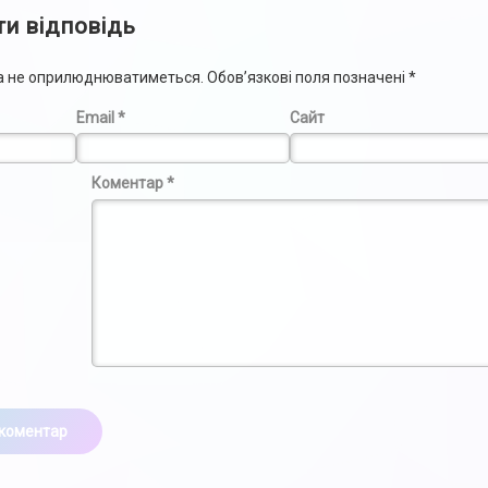
и відповідь
са не оприлюднюватиметься.
Обов’язкові поля позначені
*
Email
*
Сайт
Коментар
*