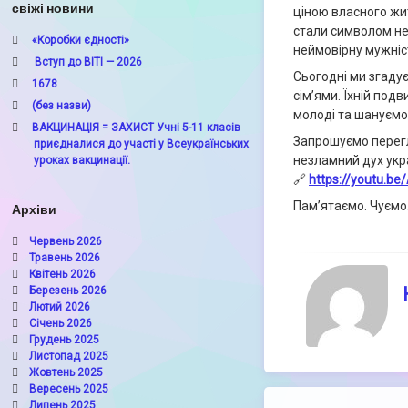
свіжі новини
ціною власного жи
стали символом нез
«Коробки єдності»
неймовірну мужніст
Вступ до ВІТІ — 2026
Сьогодні ми згадує
1678
сім’ями. Їхній под
(без назви)
молоді та шануємо
ВАКЦИНАЦІЯ = ЗАХИСТ Учні 5-11 класів
Запрошуємо перегл
приєдналися до участі у Всеукраїнських
незламний дух укра
уроках вакцинації.
🔗
https://youtu.b
Пам’ятаємо. Чуємо.
Архіви
Червень 2026
Травень 2026
Квітень 2026
Березень 2026
Лютий 2026
Січень 2026
Грудень 2025
Листопад 2025
Жовтень 2025
Вересень 2025
Липень 2025