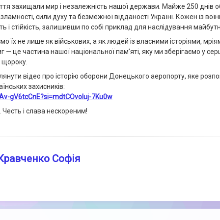
ття захищали мир і незалежність нашої держави. Майже 250 днів 
ламності, сили духу та безмежної відданості Україні. Кожен із воїн
ь і стійкість, залишивши по собі приклад для наслідування майбут
мо їх не лише як військових, а як людей із власними історіями, мрі
виг — це частина нашої національної пам’яті, яку ми зберігаємо у се
 щороку.
янути відео про історію оборони Донецького аеропорту, яке розпо
їнських захисників:
e/Av-gV6tcCnE?si=mdtCOvoIuj-7Ku0w
 Честь і слава нескореним!
Кравченко Софія