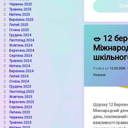
Червень 2025
Cont
Травень 2025
Квітень 2025
Березень 2025
Лютий 2025
Січень 2025
Leave a Commen
Грудень 2024
🥗 12 бе
Листопад 2024
Міжнаро
Жовтень 2024
Вересень 2024
шкільног
Серпень 2024
Травень 2024
Квітень 2024
Posted on
12.03.2026
Березень 2024
Categories:
Новини
Лютий 2024
Січень 2024
Грудень 2023
Листопад 2023
Жовтень 2023
Вересень 2023
Щороку 12 березня
Серпень 2023
Міжнародний день
Липень 2023
день, покликаний 
Червень 2023
важливості прави
Травень 2023
Квітень 2023