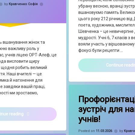
by
Кравченко Софія
убрану весною, вранці зустр
вшановуємо память Великог
цього року 212 річницю ві
поета, художника, мислителя
Шевченка – це невичерпне
мудрості. Учні 6, 7 класів з
ь вшанування жінок та
взяли участь у віршованому
їхню важливу роль у
фокусі були рецепти …
ас, учнів ліцею ОРТ-Алєф, це
ода висловити щиру
Continue read
о щодня робить великий
тя. Наші вчителі — це
имка й натхнення для
е завдяки вашій праці,
on Профорі
Leave a Comment
ності ми зростаємо,
Профорієнтац
зустріч для н
🌷✨ 8 березня — Міжнародний день боротьби за права 
inue reading
учнів!
Posted on
11.03.2026
by
Кравч