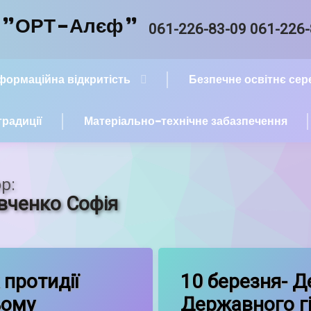
й "ОРТ-Алєф"
Tel:
061-226-83-09 061-226
нформаційна відкритість
Безпечне освітнє се
традиції
Матеріально-технічне забазпечення
р:
вченко Софія
on Місячник протидії домашньому насильству
on 10 бере
t
Leave a Comment
 протидії
10 березня- Д
ому
Державного г