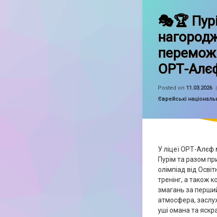
Leave a Commen
🎭🏆 Пур
нагород
переможц
ОРТ-Алє
Posted on
11.03.2026
Categories:
Єврейські національн
У ліцеї ОРТ-Алєф 
Пурім та разом п
олімпіад від Освіт
тренінг, а також к
змагань за перши
атмосфера, заслуж
уші омана та яскр