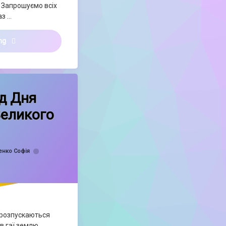
 Запрошуємо всіх
аз …
Чарівний світ Шевченкового слова!
ing
ниця від Дня Народження Великого Кобзаря!
ння
ід Дня
еликого
ий мир ✨🌷
енко Софія
, розпускаються
в гаї землю,