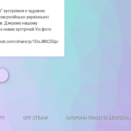
” зустрілися з чудовою
ом російсько-української
ов. Дякуємо нашому
о нових зустрічей Усі фото
book.com/share/p/1DoJ8KC5Sp/
УП
ORT STEAM
ОХОРОНА ПРАЦІ ТА БЕЗПЕКА 