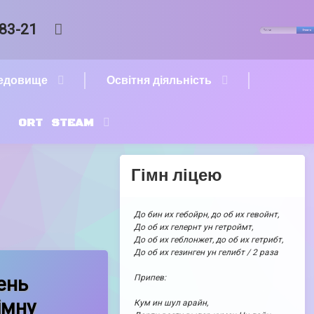
Пошук:
RSS
-83-21
редовище
Освітня діяльність
ORT STEAM
Гімн ліцею
До бин их гебойрн, до об их гевойнт,
До об их гелернт ун гетроймт,
До об их геблонжет, до об их гетрибт,
До об их гезинген ун гелибт / 2 раза
зня- День Державного гімну України!
Припев:
ень
імну
Кум ин шул арайн,