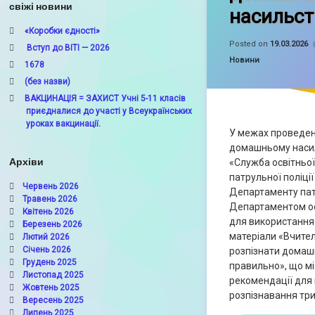
свіжі новини
насильст
«Коробки єдності»
Posted on
19.03.2026
Вступ до ВІТІ — 2026
Categories:
Новини
1678
(без назви)
ВАКЦИНАЦІЯ = ЗАХИСТ Учні 5-11 класів
приєдналися до участі у Всеукраїнських
уроках вакцинації.
У межах проведен
домашньому насил
Архіви
«Служба освітньої
патрульної поліції
Червень 2026
Департаменту патр
Травень 2026
Департаментом ос
Квітень 2026
для використання 
Березень 2026
матеріали «Вчител
Лютий 2026
Січень 2026
розпізнати домашн
Грудень 2025
правильно», що мі
Листопад 2025
рекомендації для
Жовтень 2025
розпізнавання три
Вересень 2025
Липень 2025