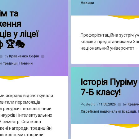
Categories:
Новини
on 🎭🏆 Пурім та нагородження переможців у ліцеї ОРТ-Алєф 🏆🎭
t
ім та
ження
ів у ліцеї
Профорієнтаційна зустріч у
ф 🏆🎭
класів з представниками За
національний університет –
by
Кравченко Софія
і традиції
,
Новини
on Історія 
Leave a Comment
Історія Пуріму 
7-Б класу!
ми яскраво відсвяткували
ривітали переможців
Posted on
11.03.2026
by
Кравч
ні ресурси і технологічний
Categories:
Єврейські національні традиції
,
онкурсів і інтелектуальних
й семестр. Святкова
ені нагороди, традиційні
аві костюми створили