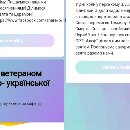
ріму. Пишаємося нашими
У дні, коли у перському Шуш
досягненнями! Ділимося
фанфари, а доля кидала же
вята та церемонії
історія, що перетворила стр
tps://www.facebook.com/share/p/1HeFvS753V/
Світло перемогло Темряву.
Смерть. Сьогодні єврейськи
Пурім! Учні 7-Б класу і вся с
🎭🏆 Пурім та нагородження переможців у ліцеї ОРТ-А
inue reading
ОРТ- Алєф” вітає з цим вес
святом. Пропонуємо занурит
свята разом з нами. …
on Зустріч з ветераном російсько- української війни
t
Continue read
з ветераном
- української
by
Кравченко Софія