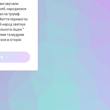
ані звучали
реб, народилася
ах на тріумф.
 Життя перемогло
й народ святкує
пільнота ліцею ”
лєф 🏆🎭
елим та мудрим
ися в історію
Історія Пуріму від учнів 7-Б класу!
ing