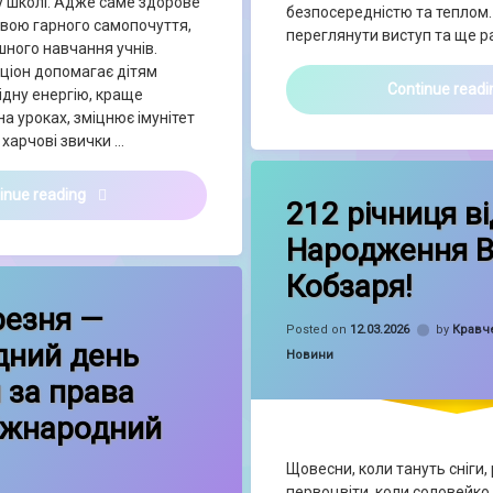
у школі. Адже саме здорове
безпосередністю та теплом.
овою гарного самопочуття,
переглянути виступ та ще р
ішного навчання учнів.
ціон допомагає дітям
Continue read
ідну енергію, краще
а уроках, зміцнює імунітет
 харчові звички …
on 212 річ
Leave a Comment
🥗 12 березня — Міжнародний день шкільного харчува
inue reading
212 річниця в
Народження В
Кобзаря!
on 🌷✨ 8 березня — Міжнародний день боротьби за права жінок і міжнародн
t
резня —
Posted on
12.03.2026
by
Кравч
дний день
Categories:
Новини
 за права
міжнародний
Щовесни, коли тануть сніги
первоцвіти, коли соловейко 