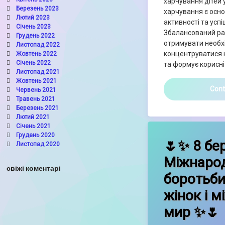
харчування дітей 
Березень 2023
харчування є осн
Лютий 2023
активності та усп
Січень 2023
Збалансований ра
Грудень 2022
отримувати необх
Листопад 2022
концентруватися н
Жовтень 2022
Січень 2022
та формує корисні
Листопад 2021
Жовтень 2021
Cont
Червень 2021
Травень 2021
Березень 2021
Лютий 2021
Січень 2021
Leave a Commen
Грудень 2020
🌷✨ 8 бе
Листопад 2020
Міжнаро
свіжі коментарі
боротьби
жінок і 
мир ✨🌷