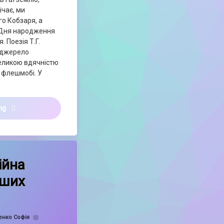
ічає, ми
о Кобзаря, а
д Дня народження
. Поезія Т.Г.
 джерело
 великою вдячністю
 флешмобі. У
212 річниця від Дня Народження Великого Кобзаря!
ing
єнтаційна зустріч для наших учнів!
ійна
аших
жінок і міжнародний мир ✨🌷
енко Софія