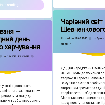
Місячник протидії домашньому насильству
inue reading
on Чарівни
Leave a Comment
Чарівний світ
on 🥗 12 березня — Міжнародний день шкільного харчування
t
Шевченкового
резня —
дний день
Posted on
18.03.2026
by
Кравч
Categories:
Новини
о харчування
by
Кравченко Софія
До Дня народження Великог
нашої школи долучилися до
творчості Тараса Шевченка.
Замуліна Каміла з особливо
 у світі відзначають
старанням прочитала один і
 шкільного харчування —
творів поета — «Садок вишн
привернути увагу до
Маленька виконавиця переда
льного та збалансованого
красу поезії, наповнивши її