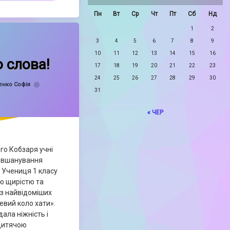
Пн
Вт
Ср
Чт
Пт
Сб
Нд
1
2
й світ Шевченкового слова!
3
4
5
6
7
8
9
10
11
12
13
14
15
16
 слова!
17
18
19
20
21
22
23
24
25
26
27
28
29
30
енко Софія
31
« ЧЕР
о Кобзаря учні
 вшанування
 Учениця 1 класу
ю щирістю та
з найвідоміших
евий коло хати».
ла ніжність і
 дитячою