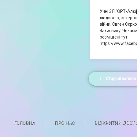
Учні ЗЛ “ОРТ-Алєф
людиною, ветеран
війни, Євген Сєрк
Захиснику! Чекаєм
розміщені тут:
https://www.face
Навігація
Старіші записи
записів
ГОЛОВНА
ПРО НАС
ВІДКРИТИЙ ДОСТ