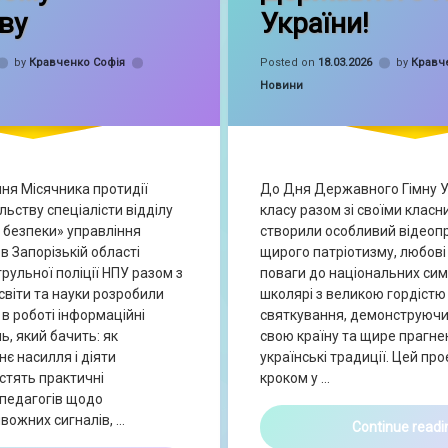
ву
України!
by
Кравченко Софія
Posted on
18.03.2026
by
Кравч
Categories:
Новини
ня Місячника протидії
До Дня Державного Гімну Ук
ьству спеціалісти відділу
класу разом зі своїми клас
 безпеки» управління
створили особливий відеоп
 в Запорізькій області
щирого патріотизму, любові 
ульної поліції НПУ разом з
поваги до національних сим
віти та науки розробили
школярі з великою гордістю
в роботі інформаційні
святкування, демонструючи є
ь, який бачить: як
свою країну та щире прагне
є насилля і діяти
українські традиції. Цей пр
стять практичні
кроком у …
 педагогів щодо
вожних сигналів, …
Continue read