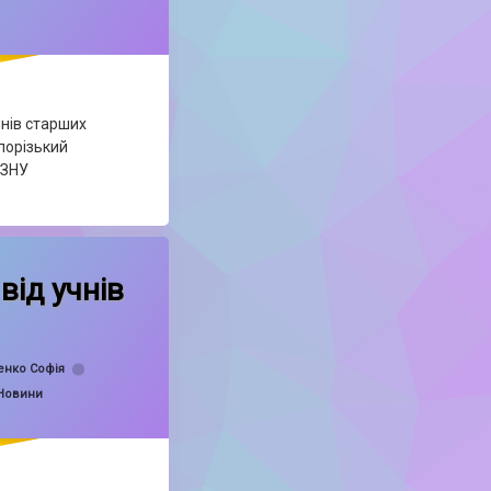
чнів старших
порізький
 ЗНУ
Пуріму від учнів 7-Б класу!
від учнів
енко Софія
Новини