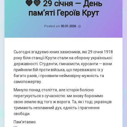
💙💛 29 січня — День
Кравченко
Софія
пам’яті Героїв Крут
Categories:
Герої
Posted on
30.01.2026
не
вмирають
,
Новини
Сьогодні згадуємо юних захисників, які 29 січня 1918
року біля станції Крути стали на оборону української
державності. Студенти, гімназисти, курсанти — вони
прийняли бій проти війська, що переважало їх у
багато разів, і проявили неймовірну мужність та
самопожертву.
Минуло понад століття, але історія болісно
перегукується з сучасністю: ми знову боронимо
свою землю від того ж ворога. Та, як і тоді, українців
тримають незламний дух, єдність і прагнення
свободи.
Пам’ятаємо.