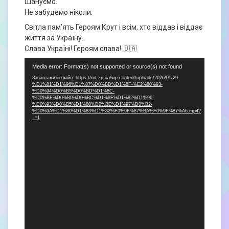
Шануємо.
Не забудемо ніколи.
Світла пам’ять Героям Крут і всім, хто віддав і віддає
життя за Україну.
Слава Україні! Героям слава! 🇺🇦
Відеопрогравач
Media error: Format(s) not supported or source(s) not found
Завантажити файл: https://ort.zp.ua/wp-content/uploads/2026/01/29-
%D1%81%D1%96%D1%87%D0%BD%D1%8F-%E2%80%93-
%D0%94%D0%B5%D0%BD%D1%8C-
%D0%BF%D0%B0%D0%BC%D1%8F%D1%82%D1%96-
%D0%93%D0%B5%D1%80%D0%BE%D1%97%D0%B2-
%D0%9A%D1%80%D1%83%D1%82%F0%9F%87%BA%F0%9F%87%A6.mp4?
_=1