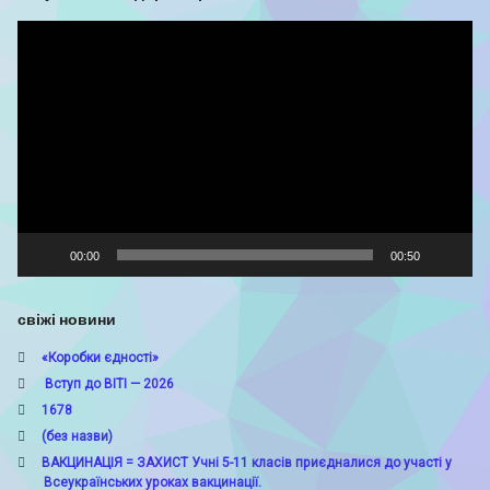
Відеопрогравач
00:00
00:50
свіжі новини
«Коробки єдності»
Вступ до ВІТІ — 2026
1678
(без назви)
ВАКЦИНАЦІЯ = ЗАХИСТ Учні 5-11 класів приєдналися до участі у
Всеукраїнських уроках вакцинації.