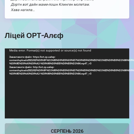
Дортн вэт дайн маме-лошн Клинген молетам.
Хава нагила…
Ліцей ОРТ-Алєф
Відеопрогравач
Media error: Format(s) not supported or source(s) not found
Завантажити файл: https://ort.zp.ua/wp-
content/uploads/2021/02/%D0%9F%D1%80%D0%B5%D0%B7%D0%B5%D0%BD%D1%82%D0%B0%D1%86%D0%
%D0%9E%D0%A0%D0%A2-%D0%90%D0%BB%D0%B5%D1%84.mp4?_=3
Завантажити файл: http://ort.zp.ua/wp-
content/uploads/2021/02/%D0%9F%D1%80%D0%B5%D0%B7%D0%B5%D0%BD%D1%82%D0%B0%D1%86%D0%
%D0%9E%D0%A0%D0%A2-%D0%90%D0%BB%D0%B5%D1%84.mp4?_=3
СЕРПЕНЬ 2026