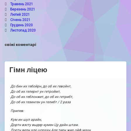
Травень 2021
Березень 2021
Лютий 2021
Січень 2021
Грудень 2020
Листопад 2020
свіжі коментарі
Гімн ліцею
До бин их гебойрн, до об их гевойнт,
До об их гелернт ун гетроймт,
До об их геблонжет, до об их гетрибт,
До об их гезинген ун гелибт / 2 раза
Припев:
Кум ин шул арайн,
Дортн вэсту выдер кумен Цу дайн штам.
Дортн велн але шпрахн Але тирн жир ойф махн,