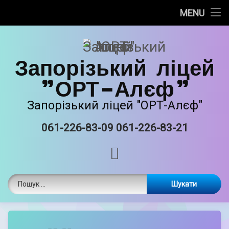
Про нас
MENU
Skip
Новини
to
content
Запорізький ліцей
Прозорість та інформаційна відкритість
"ОРТ-Алєф"
Безпечне освітнє середовище
Запорізький ліцей "ОРТ-Алєф"
Освітня діяльність
061-226-83-09 061-226-83-21
Tel:
Виховна робота
RSS
Єврейські національні традиції
Пошук:
Матеріально-технічне забазпечення
ORT STEAM
by