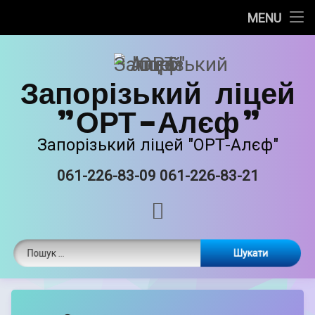
Про нас
MENU
Skip
Новини
to
content
Запорізький ліцей
Прозорість та інформаційна відкритість
"ОРТ-Алєф"
Безпечне освітнє середовище
Запорізький ліцей "ОРТ-Алєф"
Освітня діяльність
061-226-83-09 061-226-83-21
Tel:
Виховна робота
RSS
Єврейські національні традиції
Пошук:
Матеріально-технічне забазпечення
ORT STEAM
by