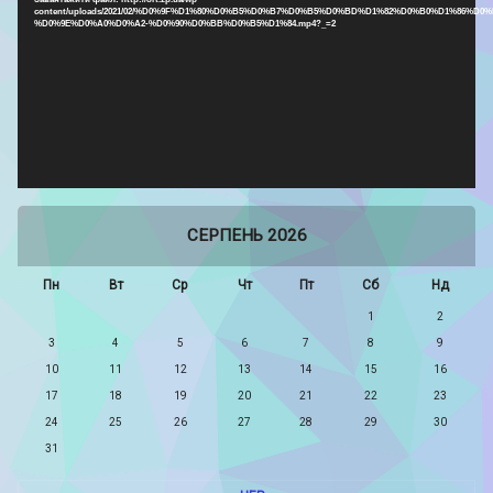
content/uploads/2021/02/%D0%9F%D1%80%D0%B5%D0%B7%D0%B5%D0%BD%D1%82%D0%B0%D1%86%D0%
%D0%9E%D0%A0%D0%A2-%D0%90%D0%BB%D0%B5%D1%84.mp4?_=2
СЕРПЕНЬ 2026
Пн
Вт
Ср
Чт
Пт
Сб
Нд
1
2
3
4
5
6
7
8
9
10
11
12
13
14
15
16
17
18
19
20
21
22
23
24
25
26
27
28
29
30
31