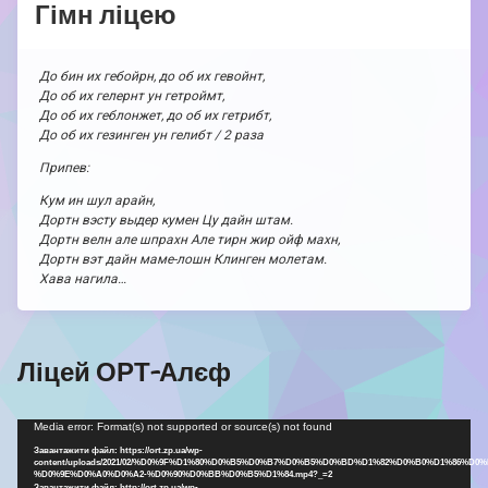
Гімн ліцею
До бин их гебойрн, до об их гевойнт,
До об их гелернт ун гетроймт,
До об их геблонжет, до об их гетрибт,
До об их гезинген ун гелибт / 2 раза
Припев:
Кум ин шул арайн,
Дортн вэсту выдер кумен Цу дайн штам.
Дортн велн але шпрахн Але тирн жир ойф махн,
Дортн вэт дайн маме-лошн Клинген молетам.
Хава нагила…
Ліцей ОРТ-Алєф
Відеопрогравач
Media error: Format(s) not supported or source(s) not found
Завантажити файл: https://ort.zp.ua/wp-
content/uploads/2021/02/%D0%9F%D1%80%D0%B5%D0%B7%D0%B5%D0%BD%D1%82%D0%B0%D1%86%D0%
%D0%9E%D0%A0%D0%A2-%D0%90%D0%BB%D0%B5%D1%84.mp4?_=2
Завантажити файл: http://ort.zp.ua/wp-