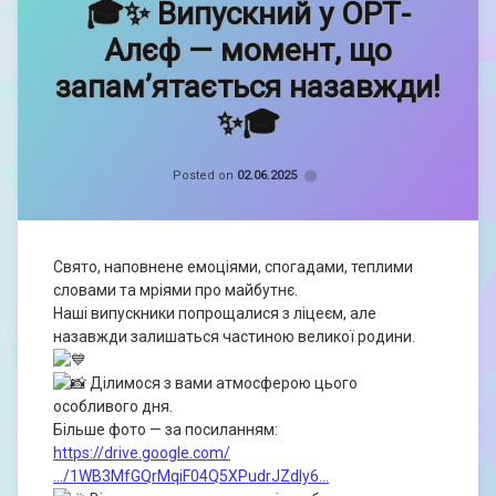
🎓✨ Випускний у ОРТ-
Кравченко
Софія
Алєф — момент, що
запам’ятається назавжди!
✨🎓
Categories:
Новини
Posted on
02.06.2025
Свято, наповнене емоціями, спогадами, теплими
словами та мріями про майбутнє.
Наші випускники попрощалися з ліцеєм, але
назавжди залишаться частиною великої родини.
Ділимося з вами атмосферою цього
особливого дня.
Більше фото — за посиланням:
https://drive.google.com/
…/1WB3MfGQrMqiF04Q5XPudrJZdIy6…