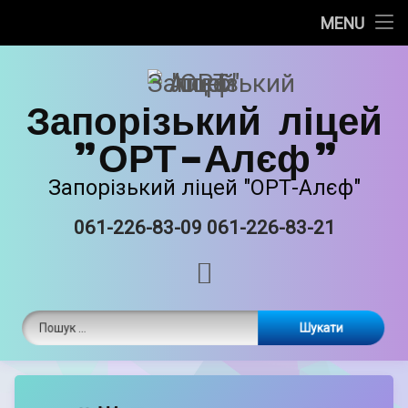
Про нас
MENU
Skip
Новини
to
content
Запорізький ліцей
Прозорість та інформаційна відкритість
"ОРТ-Алєф"
Безпечне освітнє середовище
Запорізький ліцей "ОРТ-Алєф"
Освітня діяльність
061-226-83-09 061-226-83-21
Tel:
Виховна робота
RSS
Єврейські національні традиції
Пошук:
Матеріально-технічне забазпечення
ORT STEAM
by