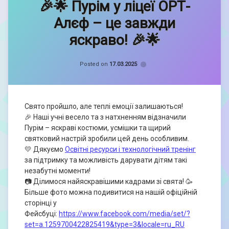
🎉🌟 Пурім у ліцеї ОРТ-
Кравченко
Софія
Алєф – це завжди
яскраво! 🎉🌟
Categories:
Єврейські
Posted on
17.03.2025
національні
традиції
,
Новини
Свято пройшло, але теплі емоції залишаються!
🎉 Наші учні весело та з натхненням відзначили
Пурім – яскраві костюми, усмішки та щирий
святковий настрій зробили цей день особливим.
💛 Дякуємо
Освітні ресурси і технологічний тренінг
за підтримку та можливість дарувати дітям такі
незабутні моменти!
📷 Ділимося найяскравішими кадрами зі свята! 🥳
Більше фото можна подивитися на нашій офіційній
сторінці у
Фейсбуці:
https://www.facebook.com/media/set/?
set=a.1259700422825419&type=3&locale=ru_RU