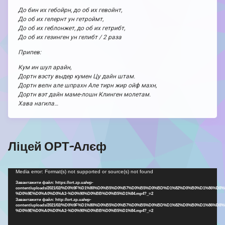
До бин их гебойрн, до об их гевойнт,
До об их гелернт ун гетроймт,
До об их геблонжет, до об их гетрибт,
До об их гезинген ун гелибт / 2 раза
Припев:
Кум ин шул арайн,
Дортн вэсту выдер кумен Цу дайн штам.
Дортн велн але шпрахн Але тирн жир ойф махн,
Дортн вэт дайн маме-лошн Клинген молетам.
Хава нагила…
Ліцей ОРТ-Алєф
Відеопрогравач
Media error: Format(s) not supported or source(s) not found
Завантажити файл: https://ort.zp.ua/wp-
content/uploads/2021/02/%D0%9F%D1%80%D0%B5%D0%B7%D0%B5%D0%BD%D1%82%D0%B0%D1%86%D0%
%D0%9E%D0%A0%D0%A2-%D0%90%D0%BB%D0%B5%D1%84.mp4?_=2
Завантажити файл: http://ort.zp.ua/wp-
content/uploads/2021/02/%D0%9F%D1%80%D0%B5%D0%B7%D0%B5%D0%BD%D1%82%D0%B0%D1%86%D0%
%D0%9E%D0%A0%D0%A2-%D0%90%D0%BB%D0%B5%D1%84.mp4?_=2