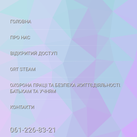
ГОЛОВНА
ПРО НАС
ВІДКРИТИЙ ДОСТУП
ORT STEAM
ОХОРОНА ПРАЦІ ТА БЕЗПЕКА ЖИТТЄДІЯЛЬНОСТІ.
БАТЬКАМ ТА УЧНЯМ
КОНТАКТИ
Tel:
061-226-83-21