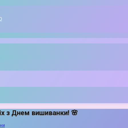
Ю
іх з Днем вишиванки! 🌸
ни