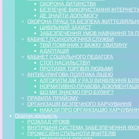
ОХОРОНА ДИТИНСТВА
БЕЗПЕЧНЕ ВИКОРИСТАННЯ ІНТЕРНЕТ
ДЕ ЗНАЙТИ ДОПОМОГУ
ОХОРОНА ПРАЦІ ТА БЕЗПЕКА ЖИТТЄДІЯЛЬН
ЦИВІЛЬНИЙ ЗАХИСТ
ЗАБЕЗПЕЧЕННЯ УМОВ НАВЧАННЯ ТА П
КАБІНЕТ ПСИХОЛОГІЧНОЇ СЛУЖБИ
ТВІЙ ПОМІЧНИК У ВАЖКУ ХВИЛИНУ
АДАПТАЦІЯ
КАБІНЕТ СОЦІАЛЬНОГО ПЕДАГОГА
СТОП НАСИЛЬСТВУ!
ПРОТИДІЯ ТОРГІВЛІ ЛЮДЬМИ
АНТИБУЛІНГОВА ПОЛІТИКА ЛІЦЕЮ
АЛГОРИТМ ДІЙ У РАЗІ ВИЯВЛЕННЯ БУЛ
НОРМАТИВНО-ПРАВОВА ДОКУМЕНТАЦІ
ЩО МИ ЗНАЄМО ПРО БУЛІНГ?
ПРАВИЛА ПРИЙОМУ
ОРГАНІЗАЦІЯ БЕЗПЕЧНОГО ХАРЧУВАННЯ
НАКАЗИ ПРО ОРГАНІЗАЦІЮ ХАРЧУВАН
Освітня діяльність
РОЗКЛАД УРОКІВ
ВНУТРІШНЯ СИСТЕМА ЗАБЕЗПЕЧЕННЯ ЯКОС
ПРОФЕСІЙНІ СПІЛЬНОТИ ВЧИТЕЛІВ