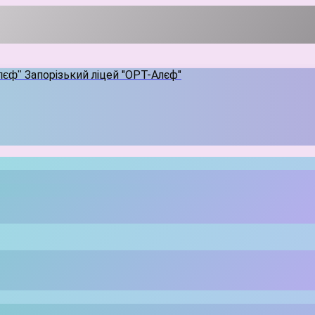
Запорізький ліцей "ОРТ-Алєф"
Алєф"