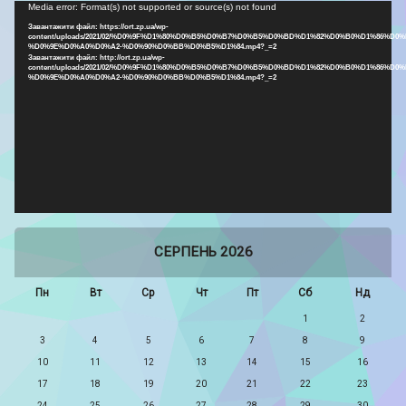
Відеопрогравач
Media error: Format(s) not supported or source(s) not found
Завантажити файл: https://ort.zp.ua/wp-
content/uploads/2021/02/%D0%9F%D1%80%D0%B5%D0%B7%D0%B5%D0%BD%D1%82%D0%B0%D1%86%D0%
%D0%9E%D0%A0%D0%A2-%D0%90%D0%BB%D0%B5%D1%84.mp4?_=2
Завантажити файл: http://ort.zp.ua/wp-
content/uploads/2021/02/%D0%9F%D1%80%D0%B5%D0%B7%D0%B5%D0%BD%D1%82%D0%B0%D1%86%D0%
%D0%9E%D0%A0%D0%A2-%D0%90%D0%BB%D0%B5%D1%84.mp4?_=2
СЕРПЕНЬ 2026
Пн
Вт
Ср
Чт
Пт
Сб
Нд
1
2
3
4
5
6
7
8
9
10
11
12
13
14
15
16
17
18
19
20
21
22
23
24
25
26
27
28
29
30