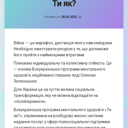
Ти як?
Кравченко
Софія
Categories:
Новини
Posted on
28.05.2025
Війна — це марафон, дистанція якого нам невідома.
Необхідно інвестувати ресурси у те, що допоможе
його пройти з найменшими втратами.
Плекаємо індивідуальну та колективну стійкість. Це
— основа Всеукраїнської програми ментального
здоровʼя, ініційованої першою леді Оленою
Зеленською.
Для України це за суттю велика соціальна
трансформація, яку не можна відкладати на
«післяперемоги».
Всеукраїнська програма ментального здоров’я «Ти
як?», спрямована на розбудову якісної системи
надання послуг у сфері психосоціальної підтримки
та розвиток культури піклування про ментальне