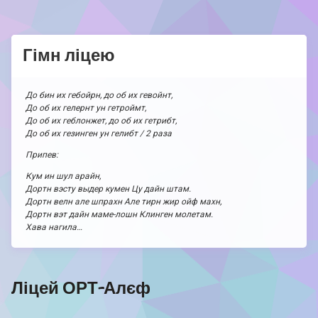
Гімн ліцею
До бин их гебойрн, до об их гевойнт,
До об их гелернт ун гетроймт,
До об их геблонжет, до об их гетрибт,
До об их гезинген ун гелибт / 2 раза
Припев:
Кум ин шул арайн,
Дортн вэсту выдер кумен Цу дайн штам.
Дортн велн але шпрахн Але тирн жир ойф махн,
Дортн вэт дайн маме-лошн Клинген молетам.
Хава нагила…
Ліцей ОРТ-Алєф