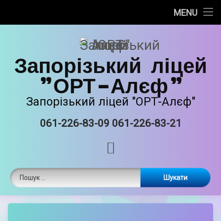
Про нас
MENU
Skip
Новини
to
content
Запорізький ліцей
Прозорість та інформаційна відкритість
"ОРТ-Алєф"
Безпечне освітнє середовище
Запорізький ліцей "ОРТ-Алєф"
Освітня діяльність
061-226-83-09 061-226-83-21
Tel:
Виховна робота
RSS
Єврейські національні традиції
Пошук:
Матеріально-технічне забазпечення
ORT STEAM
by