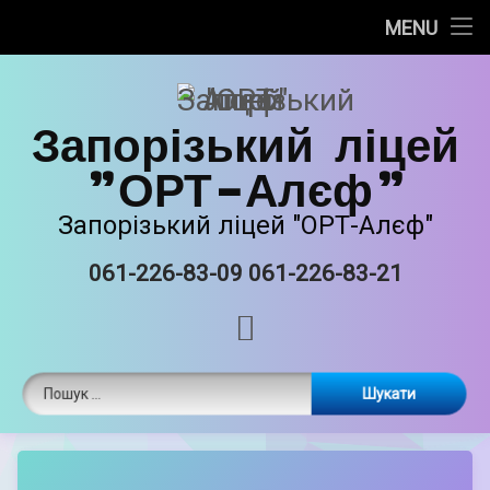
Про нас
MENU
Skip
Новини
to
content
Запорізький ліцей
Прозорість та інформаційна відкритість
"ОРТ-Алєф"
Безпечне освітнє середовище
Запорізький ліцей "ОРТ-Алєф"
Освітня діяльність
061-226-83-09 061-226-83-21
Tel:
Виховна робота
RSS
Єврейські національні традиції
Пошук:
Матеріально-технічне забазпечення
ORT STEAM
by