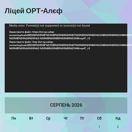
Ліцей ОРТ-Алєф
Відеопрогравач
Media error: Format(s) not supported or source(s) not found
Завантажити файл: https://ort.zp.ua/wp-
content/uploads/2021/02/%D0%9F%D1%80%D0%B5%D0%B7%D0%B5%D0%BD%D1%82%D0%B0%D1%86%D0%
%D0%9E%D0%A0%D0%A2-%D0%90%D0%BB%D0%B5%D1%84.mp4?_=2
Завантажити файл: http://ort.zp.ua/wp-
content/uploads/2021/02/%D0%9F%D1%80%D0%B5%D0%B7%D0%B5%D0%BD%D1%82%D0%B0%D1%86%D0%
%D0%9E%D0%A0%D0%A2-%D0%90%D0%BB%D0%B5%D1%84.mp4?_=2
СЕРПЕНЬ 2026
Пн
Вт
Ср
Чт
Пт
Сб
Нд
1
2