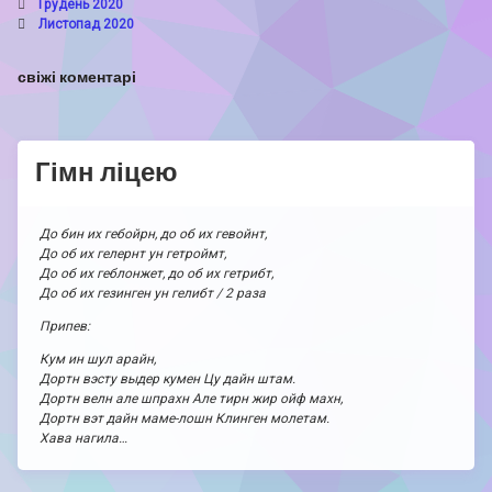
Грудень 2020
Листопад 2020
свіжі коментарі
Гімн ліцею
До бин их гебойрн, до об их гевойнт,
До об их гелернт ун гетроймт,
До об их геблонжет, до об их гетрибт,
До об их гезинген ун гелибт / 2 раза
Припев:
Кум ин шул арайн,
Дортн вэсту выдер кумен Цу дайн штам.
Дортн велн але шпрахн Але тирн жир ойф махн,
Дортн вэт дайн маме-лошн Клинген молетам.
Хава нагила…