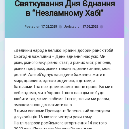
Святкування Дня Єднання
Кравченко
Софія
в “Незламному Хабі”
Categories:
Новини
Posted on
17.02.2025
Updated on
17.02.2025
«Великий народе великої країни, добрий ранок тобі!
Сьогодні важливий – День єднання нас усіх. Ми
різні, різного віку, різної статі, з різних міст, регіонів,
різних професій, різних талантів, різних знань, мов,
релігій. Але об’єднує нас єдине бажання: жити в
мирі, щасливо, однією родиною, з дітьми, з
батьками. І на все це ми маємо повне право. Бо ми в
себе вдома, ми в Україні. І ніхто наш дім не буде
любити так, як ми любимо. І ніхто, тільки ми разом,
зможемо наш дім захистити…»
З цими словами Президент Зеленський звернувся
до українців 16 лютого чотири роки тому.
На тлі загрози російського вторгнення 14 лютого