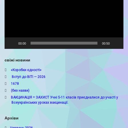
00:00
00:50
свіжі новини
«Коробки єдності»
Вступ до ВІТІ — 2026
1678
(без назви)
ВАКЦИНАЦІЯ = ЗАХИСТ Учні 5-11 класів приєдналися до участі у
Всеукраїнських уроках вакцинації.
Архіви
Червень 2026