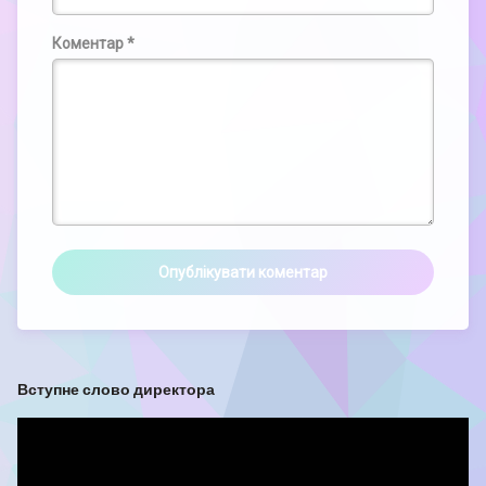
Коментар
*
Вступне слово директора
Відеопрогравач