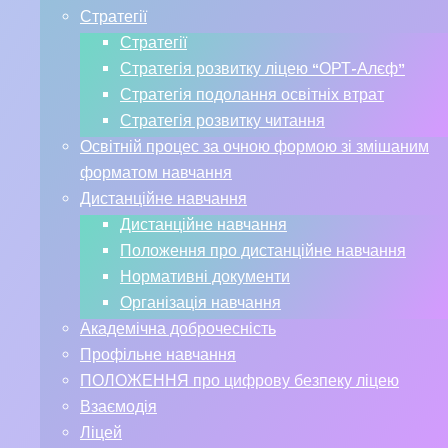
Стратегії
Стратегії
Стратегія розвитку ліцею “ОРТ-Алєф”
Стратегія подолання освітніх втрат
Стратегія розвитку читання
Освітній процес за очною формою зі змішаним
форматом навчання
Дистанційне навчання
Дистанційне навчання
Положення про дистанційне навчання
Нормативні документи
Організація навчання
Академічна доброчесність
Профільне навчання
ПОЛОЖЕННЯ про цифрову безпеку ліцею
Взаємодія
Ліцей