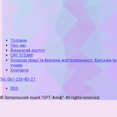
Головна
Про нас
Відкритий доступ
ORT STEAM
Охорона праці та безпека життєдіяльності. Батькам та
учням
Контакти
Tel:
061-226-83-21
RSS
© Запорізький ліцей "ОРТ-Алєф". All rights reserved.