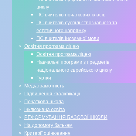
ПС вчителів природничо-математичного
циклу
ПС вчителів початкових класів
ПС вчителів суспільствознавчого та
естетичного напрямку
ПС вчителів іноземної мови
Освітня програма ліцею
Освітня програма ліцею
Навчальні програми з предметів
національного єврейського циклу
Гуртки
Медіаграмотність
Підвищення кваліфікації
Початкова школа
Інклюзивна освіта
РЕФОРМУВАННЯ БАЗОВОЇ ШКОЛИ
На допомогу батькам
Критерії оцінювання