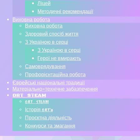
Ліцей
Методичні рекомендації
Виховна робота
Виховна робота
Здоровий спосіб життя
З Україною в серці
З Україною в серці
Герої не вмирають
Самоврядування
Профорієнтаційна робота
Єврейські національні традиції
Матеріально-технічне забазпечення
ORT STEAM
ORT STEAM
Історія ORT’a
Проєктна діяльність
Конкурси та змагання