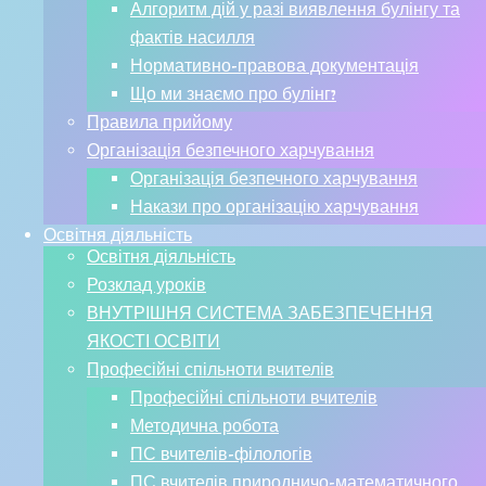
Алгоритм дій у разі виявлення булінгу та
фактів насилля
Нормативно-правова документація
Що ми знаємо про булінг?
Правила прийому
Організація безпечного харчування
Організація безпечного харчування
Накази про організацію харчування
Освітня діяльність
Освітня діяльність
Розклад уроків
ВНУТРІШНЯ СИСТЕМА ЗАБЕЗПЕЧЕННЯ
ЯКОСТІ ОСВІТИ
Професійні спільноти вчителів
Професійні спільноти вчителів
Методична робота
ПС вчителів-філологів