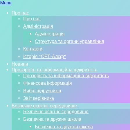
Menu
Про нас
Про нас
Адміністрація
Адміністрація
Структура та органи управління
Контакти
Історія “ОРТ-Алєф”
Новини
Прозорість та інформаційна відкритість
Прозорість та інформаційна відкритість
Фінансова інформація
Вибір підручників
Звіт керівника
Безпечне освітнє середовище
Безпечне освітнє середовище
Безпечна та дружня школа
Безпечна та дружня школа