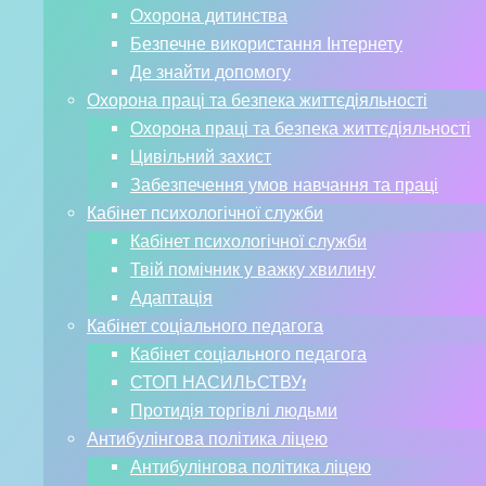
Охорона дитинства
Безпечне використання Інтернету
Де знайти допомогу
Охорона праці та безпека життєдіяльності
Охорона праці та безпека життєдіяльності
Цивільний захист
Забезпечення умов навчання та праці
Кабінет психологічної служби
Кабінет психологічної служби
Твій помічник у важку хвилину
Адаптація
Кабінет соціального педагога
Кабінет соціального педагога
СТОП НАСИЛЬСТВУ!
Протидія торгівлі людьми
Антибулінгова політика ліцею
Антибулінгова політика ліцею