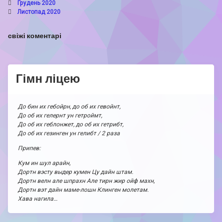
Грудень 2020
Листопад 2020
свіжі коментарі
Гімн ліцею
До бин их гебойрн, до об их гевойнт,
До об их гелернт ун гетроймт,
До об их геблонжет, до об их гетрибт,
До об их гезинген ун гелибт / 2 раза
Припев:
Кум ин шул арайн,
Дортн вэсту выдер кумен Цу дайн штам.
Дортн велн але шпрахн Але тирн жир ойф махн,
Дортн вэт дайн маме-лошн Клинген молетам.
Хава нагила…