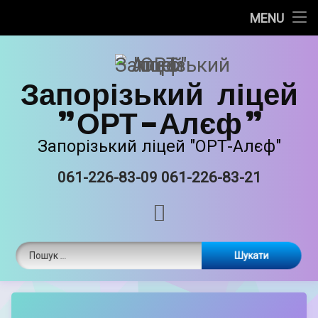
Про нас
MENU
Skip
Новини
to
content
Запорізький ліцей
Прозорість та інформаційна відкритість
"ОРТ-Алєф"
Безпечне освітнє середовище
Запорізький ліцей "ОРТ-Алєф"
Освітня діяльність
061-226-83-09 061-226-83-21
Tel:
Виховна робота
RSS
Єврейські національні традиції
Пошук:
Матеріально-технічне забазпечення
ORT STEAM
by