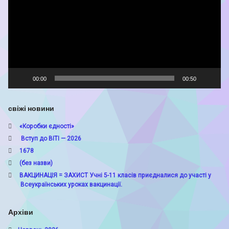
00:00
00:50
свіжі новини
«Коробки єдності»
Вступ до ВІТІ — 2026
1678
(без назви)
ВАКЦИНАЦІЯ = ЗАХИСТ Учні 5-11 класів приєдналися до участі у
Всеукраїнських уроках вакцинації.
Архіви