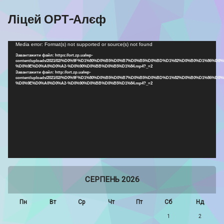
Ліцей ОРТ-Алєф
Відеопрогравач
Media error: Format(s) not supported or source(s) not found
Завантажити файл: https://ort.zp.ua/wp-
content/uploads/2021/02/%D0%9F%D1%80%D0%B5%D0%B7%D0%B5%D0%BD%D1%82%D0%B0%D1%86%D0%
%D0%9E%D0%A0%D0%A2-%D0%90%D0%BB%D0%B5%D1%84.mp4?_=2
Завантажити файл: http://ort.zp.ua/wp-
content/uploads/2021/02/%D0%9F%D1%80%D0%B5%D0%B7%D0%B5%D0%BD%D1%82%D0%B0%D1%86%D0%
%D0%9E%D0%A0%D0%A2-%D0%90%D0%BB%D0%B5%D1%84.mp4?_=2
СЕРПЕНЬ 2026
Пн
Вт
Ср
Чт
Пт
Сб
Нд
1
2