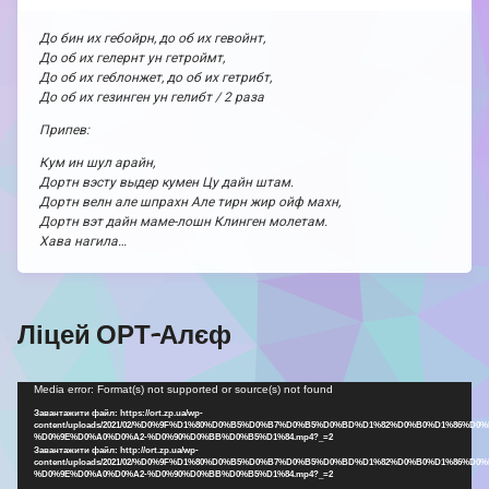
До бин их гебойрн, до об их гевойнт,
До об их гелернт ун гетроймт,
До об их геблонжет, до об их гетрибт,
До об их гезинген ун гелибт / 2 раза
Припев:
Кум ин шул арайн,
Дортн вэсту выдер кумен Цу дайн штам.
Дортн велн але шпрахн Але тирн жир ойф махн,
Дортн вэт дайн маме-лошн Клинген молетам.
Хава нагила…
Ліцей ОРТ-Алєф
Відеопрогравач
Media error: Format(s) not supported or source(s) not found
Завантажити файл: https://ort.zp.ua/wp-
content/uploads/2021/02/%D0%9F%D1%80%D0%B5%D0%B7%D0%B5%D0%BD%D1%82%D0%B0%D1%86%D0%
%D0%9E%D0%A0%D0%A2-%D0%90%D0%BB%D0%B5%D1%84.mp4?_=2
Завантажити файл: http://ort.zp.ua/wp-
content/uploads/2021/02/%D0%9F%D1%80%D0%B5%D0%B7%D0%B5%D0%BD%D1%82%D0%B0%D1%86%D0%
%D0%9E%D0%A0%D0%A2-%D0%90%D0%BB%D0%B5%D1%84.mp4?_=2