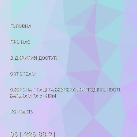
ГОЛОВНА
ПРО НАС
ВІДКРИТИЙ ДОСТУП
ORT STEAM
ОХОРОНА ПРАЦІ ТА БЕЗПЕКА ЖИТТЄДІЯЛЬНОСТІ.
БАТЬКАМ ТА УЧНЯМ
КОНТАКТИ
Tel:
061-226-83-21