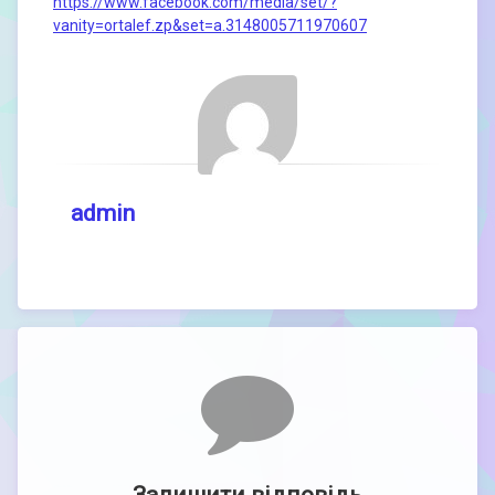
https://www.facebook.com/media/set/?
vanity=ortalef.zp&set=a.3148005711970607
admin
Comments