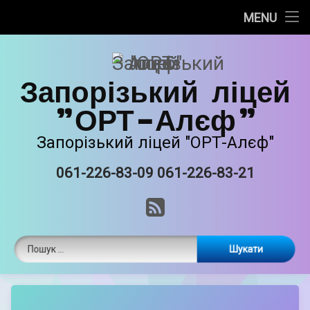
Про нас
MENU
Skip
Новини
to
content
Запорізький ліцей
Прозорість та інформаційна відкритість
"ОРТ-Алєф"
Безпечне освітнє середовище
Запорізький ліцей "ОРТ-Алєф"
Освітня діяльність
061-226-83-09 061-226-83-21
Tel:
Виховна робота
RSS
Єврейські національні традиції
Пошук:
Матеріально-технічне забазпечення
ORT STEAM
by