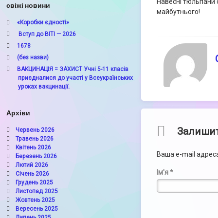
Навесні тюльпани 
свіжі новини
майбутнього!
«Коробки єдності»
Вступ до ВІТІ — 2026
1678
(без назви)
ВАКЦИНАЦІЯ = ЗАХИСТ Учні 5-11 класів
приєдналися до участі у Всеукраїнських
уроках вакцинації.
Архіви
Comments
Залишит
Червень 2026
Травень 2026
Квітень 2026
Ваша e-mail адре
Березень 2026
Лютий 2026
Ім'я
*
Січень 2026
Грудень 2025
Листопад 2025
Жовтень 2025
Вересень 2025
Липень 2025