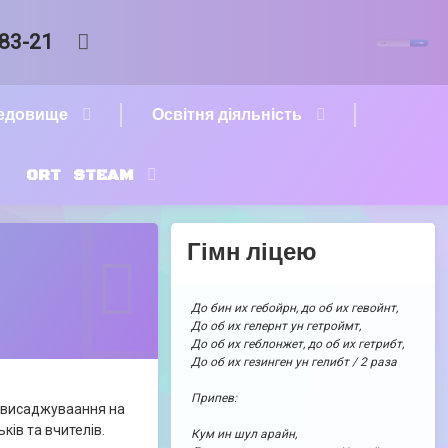
Пошук:
RSS
-83-21
редовище
Освітня діяльність
ORT STEAM
Гімн ліцею
До бин их гебойрн, до об их гевойнт,
До об их гелернт ун гетроймт,
До об их геблонжет, до об их гетрибт,
До об их гезинген ун гелибт / 2 раза
Припев:
я висаджуваання на
ків та вчителів.
Кум ин шул арайн,