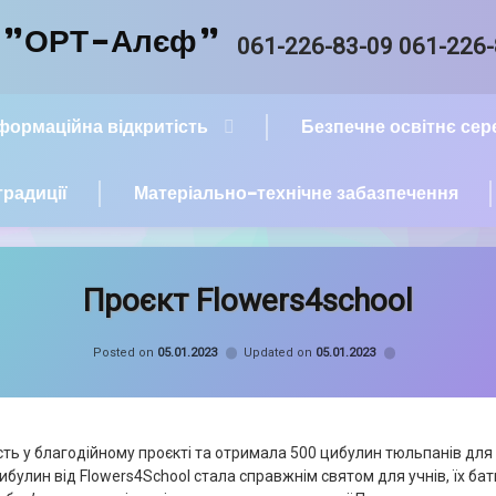
й "ОРТ-Алєф"
Tel:
061-226-83-09 061-226
нформаційна відкритість
Безпечне освітнє се
традиції
Матеріально-технічне забазпечення
Проєкт Flowers4school
Categories:
Новини
Posted on
05.01.2023
Updated on
05.01.2023
асть у благодійному проєкті та отримала 500 цибулин тюльпанів дл
цибулин від Flowers4School стала справжнім святом для учнів, їх бать