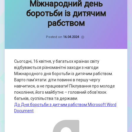
Міжнародний день
Орина
Книш
боротьби із дитячим
рабством
Categories:
Новини
Posted on
16.04.2024
Сьогодні, 16 квітня, у багатьох країнах світу
відбуваються різноманітні заходи з нагоди
Міжнародного дня боротьби із дитячим рабством.
Варто пам’ятати: діти повинні в першу чергу
навчитися, а не працювати! Піклування про молоде
покоління, його майбутнє – головний обов’язок
батьків, суспільства та держави.
До Дня боротьби з дитчим рабством Microsoft Word
Document