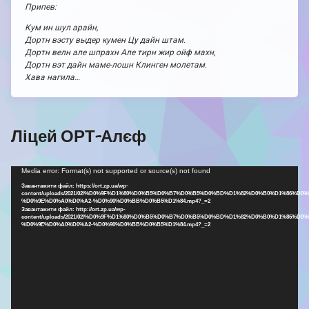
Припев:
Кум ин шул арайн,
Дортн вэсту выдер кумен Цу дайн штам.
Дортн велн але шпрахн Але тирн жир ойф махн,
Дортн вэт дайн маме-лошн Клинген молетам.
Хава нагила…
Ліцей ОРТ-Алєф
Відеопрогравач
Media error: Format(s) not supported or source(s) not found
Завантажити файл: https://ort.zp.ua/wp-
content/uploads/2021/02/%D0%9F%D1%80%D0%B5%D0%B7%D0%B5%D0%BD%D1%82%D0%B0%D1%86%D0%
%D0%9E%D0%A0%D0%A2-%D0%90%D0%BB%D0%B5%D1%84.mp4?_=2
Завантажити файл: http://ort.zp.ua/wp-
content/uploads/2021/02/%D0%9F%D1%80%D0%B5%D0%B7%D0%B5%D0%BD%D1%82%D0%B0%D1%86%D0%
%D0%9E%D0%A0%D0%A2-%D0%90%D0%BB%D0%B5%D1%84.mp4?_=2