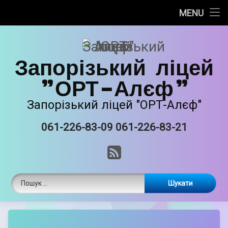
Про нас
MENU
Skip
Новини
to
content
Запорізький ліцей
Прозорість та інформаційна відкритість
"ОРТ-Алєф"
Безпечне освітнє середовище
Запорізький ліцей "ОРТ-Алєф"
Освітня діяльність
061-226-83-09 061-226-83-21
Tel:
Виховна робота
RSS
Єврейські національні традиції
Пошук:
Матеріально-технічне забазпечення
ORT STEAM
by