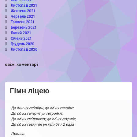
Листопад 2021
Жовтень 2021
Червень 2021
Травень 2021
Березень 2021
Лютий 2021
Січень 2021
Грудень 2020
Листопад 2020
свіжі коментарі
Гімн ліцею
До бин их гебойрн, до об их гевойнт,
До об их гелернт ун гетроймт,
До об их геблонжет, до об их гетрибт,
До об их гезинген ун гелибт / 2 раза
Припев: