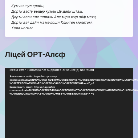
Кум ин шул арайн,
Дортн вэсту выдер кумен Цу дайн штам.
Дортн велн але шпрахн Але тирн жир ойф махн,
Дортн вэт дайн маме-лошн Клинген молетам.
Хава нагила…
Ліцей ОРТ-Алєф
Відеопрогравач
Media error: Format(s) not supported or source(s) not found
Завантажити файл: https://ort.zp.ua/wp-
content/uploads/2021/02/%D0%9F%D1%80%D0%B5%D0%B7%D0%B5%D0%BD%D1%82%D0%B0%D1%86%D0%
%D0%9E%D0%A0%D0%A2-%D0%90%D0%BB%D0%B5%D1%84.mp4?_=2
Завантажити файл: http://ort.zp.ua/wp-
content/uploads/2021/02/%D0%9F%D1%80%D0%B5%D0%B7%D0%B5%D0%BD%D1%82%D0%B0%D1%86%D0%
%D0%9E%D0%A0%D0%A2-%D0%90%D0%BB%D0%B5%D1%84.mp4?_=2