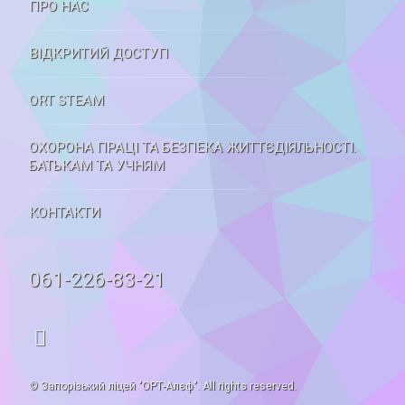
ПРО НАС
ВІДКРИТИЙ ДОСТУП
ORT STEAM
ОХОРОНА ПРАЦІ ТА БЕЗПЕКА ЖИТТЄДІЯЛЬНОСТІ.
БАТЬКАМ ТА УЧНЯМ
КОНТАКТИ
Tel:
061-226-83-21
RSS
© Запорізький ліцей "ОРТ-Алєф". All rights reserved.