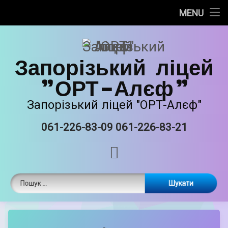
Про нас
MENU
Skip
Новини
to
content
Запорізький ліцей
Прозорість та інформаційна відкритість
"ОРТ-Алєф"
Безпечне освітнє середовище
Запорізький ліцей "ОРТ-Алєф"
Освітня діяльність
061-226-83-09 061-226-83-21
Tel:
Виховна робота
RSS
Єврейські національні традиції
Пошук:
Матеріально-технічне забазпечення
ORT STEAM
by