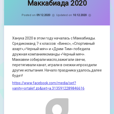
Маккабиада 2020
admin
Categories:
Новини
Posted on
09.12.2020
Updated on
10.12.2020
Ханука 2020 в этом году началась с Маккабиады.
Средикоманд 7-х классов: «Винкс», «Спортивный
азарт»,«Черный мяч» и «Дрим-Тим» победила
дружная компаниякоманды «Черный мяч».
Маккавеи собирали масло,зажигали свечи,
перетягивали канат, играли в снежки ипроходили
другие испытания. Начало праздника удалось,далее
будет!
https://www.facebook.com/media/set?
vanity=ortalef.zp&set=a.3135912289846616