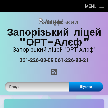
Про нас
MENU
Skip
Новини
to
content
Запорізький ліцей
Прозорість та інформаційна відкритість
"ОРТ-Алєф"
Безпечне освітнє середовище
Запорізький ліцей "ОРТ-Алєф"
Освітня діяльність
061-226-83-09 061-226-83-21
Tel:
Виховна робота
RSS
Єврейські національні традиції
Пошук:
Матеріально-технічне забазпечення
ORT STEAM
by