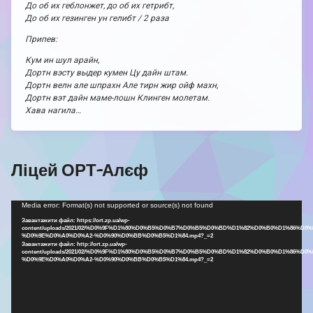
До об их геблонжет, до об их гетрибт,
До об их гезинген ун гелибт / 2 раза
Припев:
Кум ин шул арайн,
Дортн вэсту выдер кумен Цу дайн штам.
Дортн велн але шпрахн Але тирн жир ойф махн,
Дортн вэт дайн маме-лошн Клинген молетам.
Хава нагила…
Ліцей ОРТ-Алєф
Відеопрогравач
Media error: Format(s) not supported or source(s) not found
Завантажити файл: https://ort.zp.ua/wp-
content/uploads/2021/02/%D0%9F%D1%80%D0%B5%D0%B7%D0%B5%D0%BD%D1%82%D0%B0%D1%86%D0%
%D0%9E%D0%A0%D0%A2-%D0%90%D0%BB%D0%B5%D1%84.mp4?_=2
Завантажити файл: http://ort.zp.ua/wp-
content/uploads/2021/02/%D0%9F%D1%80%D0%B5%D0%B7%D0%B5%D0%BD%D1%82%D0%B0%D1%86%D0%
%D0%9E%D0%A0%D0%A2-%D0%90%D0%BB%D0%B5%D1%84.mp4?_=2