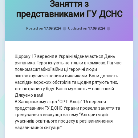
Заняття з
Орина
Книш
представниками ГУ ДСНС
Categories:
Без
Posted on
17.09.2024
Updated on
17.09.2024
рубрики
Щороку 17 вересня в Україні відзначається День
рятівника. Герої існують не тільки в коміксах. Під час
повномасштабної війни ці героїчні люди
зіштовхнулися з новими викликами. Вони долають
наслідки ворожих обстрілів та щодня рятують тих,
хто потрапив у біду. Ваша мужність — наш спокій.
Дякуємо вам!
B Запорізькому ліцеї “ОРТ-Алєф” 16 вересня
представники ГУ ДСНС України провели заняття та
тренування з евакуації на тему “Алгоритм дій
учасників освітнього процесу в разі виникнення
надзвичайної ситуації”