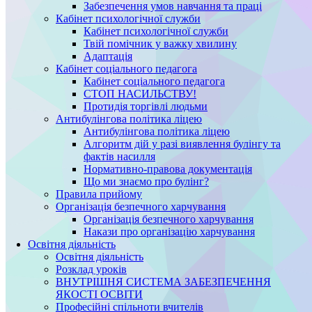
Забезпечення умов навчання та праці
Кабінет психологічної служби
Кабінет психологічної служби
Твій помічник у важку хвилину
Адаптація
Кабінет соціального педагога
Кабінет соціального педагога
СТОП НАСИЛЬСТВУ!
Протидія торгівлі людьми
Антибулінгова політика ліцею
Антибулінгова політика ліцею
Алгоритм дій у разі виявлення булінгу та
фактів насилля
Нормативно-правова документація
Що ми знаємо про булінг?
Правила прийому
Організація безпечного харчування
Організація безпечного харчування
Накази про організацію харчування
Освітня діяльність
Освітня діяльність
Розклад уроків
ВНУТРІШНЯ СИСТЕМА ЗАБЕЗПЕЧЕННЯ
ЯКОСТІ ОСВІТИ
Професійні спільноти вчителів