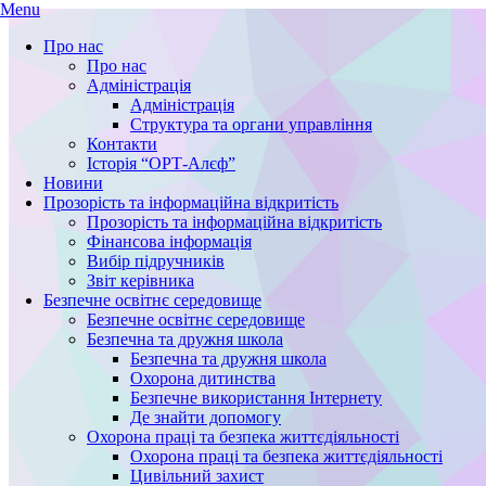
Menu
Про нас
Про нас
Адміністрація
Адміністрація
Структура та органи управління
Контакти
Історія “ОРТ-Алєф”
Новини
Прозорість та інформаційна відкритість
Прозорість та інформаційна відкритість
Фінансова інформація
Вибір підручників
Звіт керівника
Безпечне освітнє середовище
Безпечне освітнє середовище
Безпечна та дружня школа
Безпечна та дружня школа
Охорона дитинства
Безпечне використання Інтернету
Де знайти допомогу
Охорона праці та безпека життєдіяльності
Охорона праці та безпека життєдіяльності
Цивільний захист