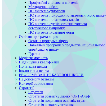
Професійні спільноти вчителів
Методична робота
ПС вчителів-філологів
ПС вчителів природничо-математичного циклу
ПС вчителів початкових класів
ПС вчителів суспільствознавчого та
естетичного напрямку
ПС вчителів іноземної мови
Освітня програма ліцею
Освітня програма ліцею
Навчальні програми з предметів національного
єврейського циклу
Гуртки
Медіаграмотність
Підвищення кваліфікації
Початкова школа
Інклюзивна освіта
РЕФОРМУВАННЯ БАЗОВОЇ ШКОЛИ
На допомогу батькам
Критерії оцінювання
Стратегії
Стратегії
Стратегія розвитку ліцею “ОРТ-Алєф”
Стратегія подолання освітніх втрат
Стратегія розвитку читання