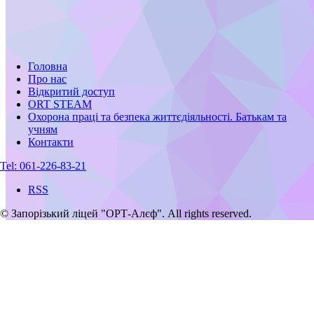
Головна
Про нас
Відкритий доступ
ORT STEAM
Охорона праці та безпека життєдіяльності. Батькам та
учням
Контакти
Tel:
061-226-83-21
RSS
© Запорізький ліцей "ОРТ-Алєф". All rights reserved.