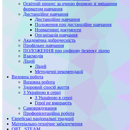
Освітній процес за очною формою зі змішаним
форматом навчання
Дистанційне навчання
Дистанційне навчання
Положення про дистанційне навчання
Нормативні документи
Організація навчання
Академічна доброчесність
Профільне навчання
ПОЛОЖЕННЯ про цифрову безпеку ліцею
Взаємодія
Ліцей
Ліцей
Методичні рекомендації
Виховна робота
Виховна робота
Здоровий спосіб життя
З Україною в серці
З Україною в серці
Герої не вмирають
Самоврядування
Профорієнтаційна робота
Єврейські національні традиції
Матеріально-технічне забазпечення
ORT STEAM