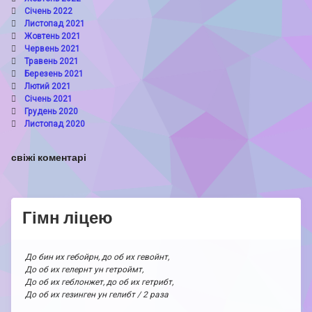
Січень 2022
Листопад 2021
Жовтень 2021
Червень 2021
Травень 2021
Березень 2021
Лютий 2021
Січень 2021
Грудень 2020
Листопад 2020
свіжі коментарі
Гімн ліцею
До бин их гебойрн, до об их гевойнт,
До об их гелернт ун гетроймт,
До об их геблонжет, до об их гетрибт,
До об их гезинген ун гелибт / 2 раза