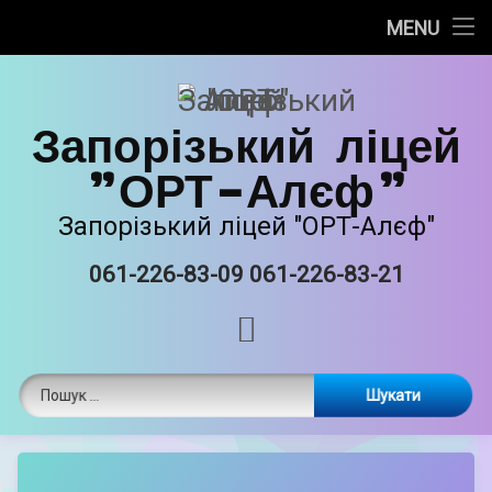
Про нас
MENU
Skip
Новини
to
content
Запорізький ліцей
Прозорість та інформаційна відкритість
"ОРТ-Алєф"
Безпечне освітнє середовище
Запорізький ліцей "ОРТ-Алєф"
Освітня діяльність
061-226-83-09 061-226-83-21
Tel:
Виховна робота
RSS
Єврейські національні традиції
Пошук:
Матеріально-технічне забазпечення
ORT STEAM
by