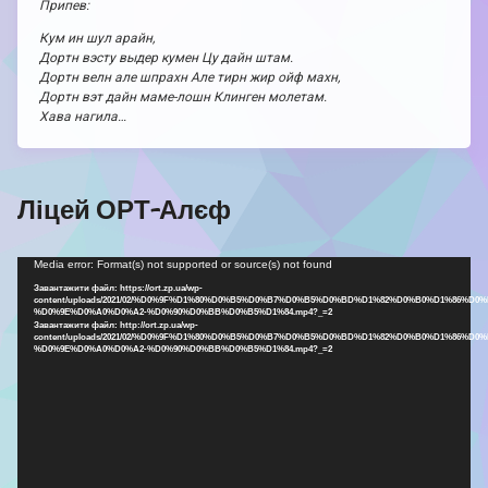
Припев:
Кум ин шул арайн,
Дортн вэсту выдер кумен Цу дайн штам.
Дортн велн але шпрахн Але тирн жир ойф махн,
Дортн вэт дайн маме-лошн Клинген молетам.
Хава нагила…
Ліцей ОРТ-Алєф
Відеопрогравач
Media error: Format(s) not supported or source(s) not found
Завантажити файл: https://ort.zp.ua/wp-
content/uploads/2021/02/%D0%9F%D1%80%D0%B5%D0%B7%D0%B5%D0%BD%D1%82%D0%B0%D1%86%D0%
%D0%9E%D0%A0%D0%A2-%D0%90%D0%BB%D0%B5%D1%84.mp4?_=2
Завантажити файл: http://ort.zp.ua/wp-
content/uploads/2021/02/%D0%9F%D1%80%D0%B5%D0%B7%D0%B5%D0%BD%D1%82%D0%B0%D1%86%D0%
%D0%9E%D0%A0%D0%A2-%D0%90%D0%BB%D0%B5%D1%84.mp4?_=2