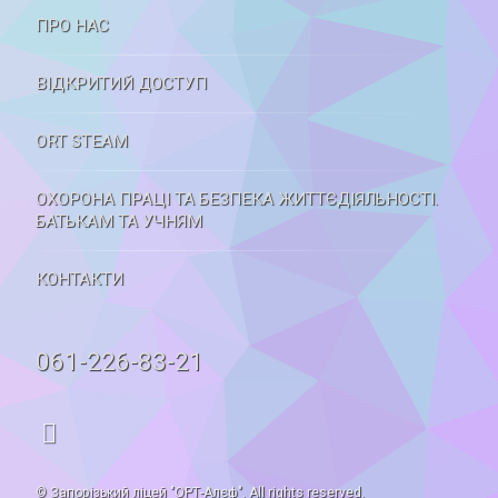
ПРО НАС
ВІДКРИТИЙ ДОСТУП
ORT STEAM
ОХОРОНА ПРАЦІ ТА БЕЗПЕКА ЖИТТЄДІЯЛЬНОСТІ.
БАТЬКАМ ТА УЧНЯМ
КОНТАКТИ
Tel:
061-226-83-21
RSS
© Запорізький ліцей "ОРТ-Алєф". All rights reserved.