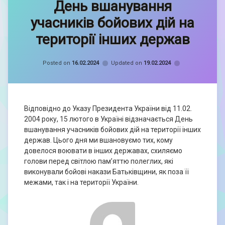
День вшанування
Орина
Книш
учасників бойових дій на
території інших держав
Categories:
Новини
Posted on
16.02.2024
Updated on
19.02.2024
Відповідно до Указу Президента України від 11.02.
2004 року, 15 лютого в Україні відзначається День
вшанування учасників бойових дій на території інших
держав. Цього дня ми вшановуємо тих, кому
довелося воювати в інших державах, схиляємо
голови перед світлою пам’яттю полеглих, які
виконували бойові накази Батьківщини, як поза її
межами, так і на території України.