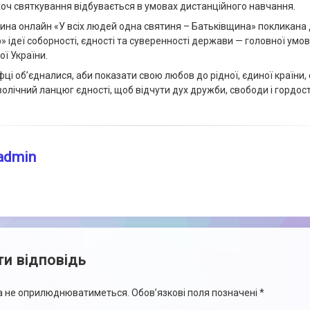
 хоч святкування відбувається в умовах дистанційного навчання.
ина онлайн «У всіх людей одна святиня – Батьківщина» покликана 
» ідеї соборності, єдності та суверенності держави — головної умо
ої України.
фці об’єдналися, аби показати свою любов до рідної, єдиної країни
лічний ланцюг єдності, щоб відчути дух дружби, свободи і гордост
admin
и відповідь
са не оприлюднюватиметься.
Обов’язкові поля позначені
*