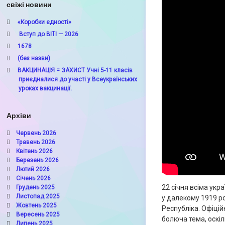
свіжі новини
«Коробки єдності»
Вступ до ВІТІ — 2026
1678
(без назви)
ВАКЦИНАЦІЯ = ЗАХИСТ Учні 5-11 класів
приєдналися до участі у Всеукраїнських
уроках вакцинації.
Архіви
Червень 2026
Травень 2026
Квітень 2026
Березень 2026
Лютий 2026
Січень 2026
22 січня всіма укр
Грудень 2025
Листопад 2025
у далекому 1919 р
Жовтень 2025
Республіка. Офіцій
Вересень 2025
болюча тема, оскі
Липень 2025