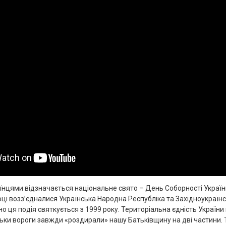
аїнцями відзначається національне свято – День Соборності Україн
оці возз’єдналися Українська Народна Республіка та Західноукраїн
но ця подія святкується з 1999 року. Територіальна єдність України 
льки вороги завжди «роздирали» нашу Батьківщину на дві частини. 