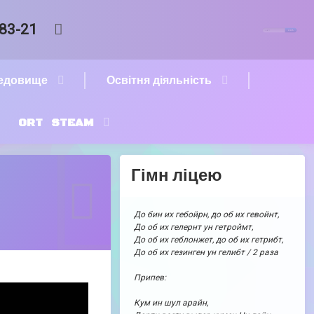
Пошук:
RSS
-83-21
редовище
Освітня діяльність
ORT STEAM
Гімн ліцею
До бин их гебойрн, до об их гевойнт,
До об их гелернт ун гетроймт,
До об их геблонжет, до об их гетрибт,
До об их гезинген ун гелибт / 2 раза
Припев:
Кум ин шул арайн,