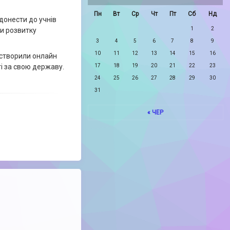
Пн
Вт
Ср
Чт
Пт
Сб
Нд
донести до учнів
1
2
ви розвитку
3
4
5
6
7
8
9
10
11
12
13
14
15
16
, створили онлайн
і за свою державу.
17
18
19
20
21
22
23
24
25
26
27
28
29
30
31
« ЧЕР