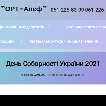
й "ОРТ-Алєф"
Tel:
061-226-83-09 061-226
нформаційна відкритість
Безпечне освітнє се
традиції
Матеріально-технічне забазпечення
День Соборності України 2021
Categories:
Новини
Posted on
22.01.2021
Updated on
22.01.2021