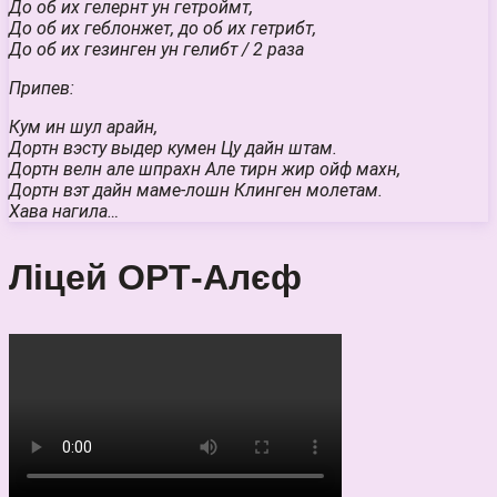
До об их гелернт ун гетроймт,
До об их геблонжет, до об их гетрибт,
До об их гезинген ун гелибт / 2 раза
Припев:
Кум ин шул арайн,
Дортн вэсту выдер кумен Цу дайн штам.
Дортн велн але шпрахн Але тирн жир ойф махн,
Дортн вэт дайн маме-лошн Клинген молетам.
Хава нагила…
Ліцей ОРТ-Алєф