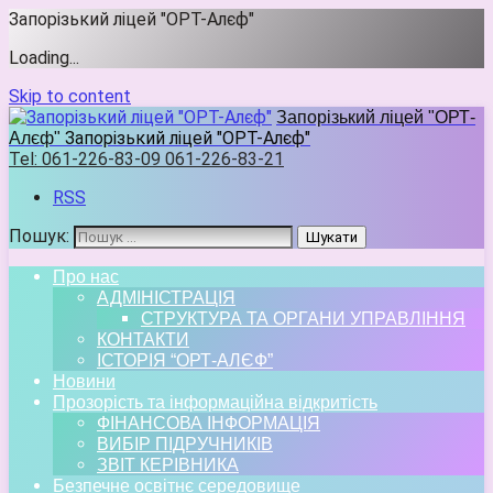
Запорізький ліцей "ОРТ-Алєф"
Loading...
Skip to content
Запорізький ліцей "ОРТ-
Запорізький ліцей "ОРТ-Алєф"
Алєф"
Tel:
061-226-83-09 061-226-83-21
RSS
Пошук:
Про нас
АДМІНІСТРАЦІЯ
СТРУКТУРА ТА ОРГАНИ УПРАВЛІННЯ
КОНТАКТИ
ІСТОРІЯ “ОРТ-АЛЄФ”
Новини
Прозорість та інформаційна відкритість
ФІНАНСОВА ІНФОРМАЦІЯ
ВИБІР ПІДРУЧНИКІВ
ЗВІТ КЕРІВНИКА
Безпечне освітнє середовище