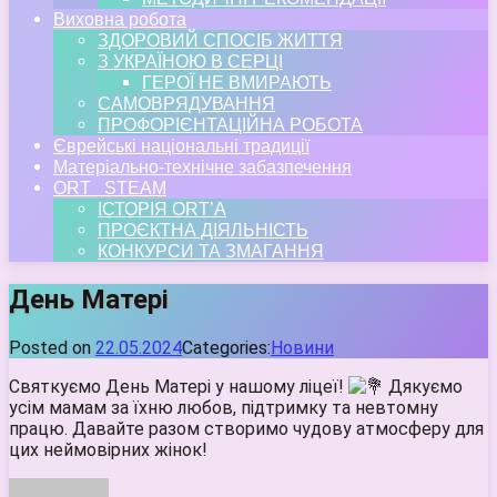
Виховна робота
ЗДОРОВИЙ СПОСІБ ЖИТТЯ
З УКРАЇНОЮ В СЕРЦІ
ГЕРОЇ НЕ ВМИРАЮТЬ
САМОВРЯДУВАННЯ
ПРОФОРІЄНТАЦІЙНА РОБОТА
Єврейські національні традиції
Матеріально-технічне забазпечення
ORT STEAM
ІСТОРІЯ ORT’A
ПРОЄКТНА ДІЯЛЬНІСТЬ
КОНКУРСИ ТА ЗМАГАННЯ
День Матері
Posted on
22.05.2024
Categories:
Новини
Святкуємо День Матері у нашому ліцеї!
Дякуємо
усім мамам за їхню любов, підтримку та невтомну
працю. Давайте разом створимо чудову атмосферу для
цих неймовірних жінок!