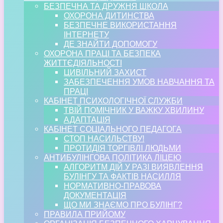
БЕЗПЕЧНА ТА ДРУЖНЯ ШКОЛА
ОХОРОНА ДИТИНСТВА
БЕЗПЕЧНЕ ВИКОРИСТАННЯ
ІНТЕРНЕТУ
ДЕ ЗНАЙТИ ДОПОМОГУ
ОХОРОНА ПРАЦІ ТА БЕЗПЕКА
ЖИТТЄДІЯЛЬНОСТІ
ЦИВІЛЬНИЙ ЗАХИСТ
ЗАБЕЗПЕЧЕННЯ УМОВ НАВЧАННЯ ТА
ПРАЦІ
КАБІНЕТ ПСИХОЛОГІЧНОЇ СЛУЖБИ
ТВІЙ ПОМІЧНИК У ВАЖКУ ХВИЛИНУ
АДАПТАЦІЯ
КАБІНЕТ СОЦІАЛЬНОГО ПЕДАГОГА
СТОП НАСИЛЬСТВУ!
ПРОТИДІЯ ТОРГІВЛІ ЛЮДЬМИ
АНТИБУЛІНГОВА ПОЛІТИКА ЛІЦЕЮ
АЛГОРИТМ ДІЙ У РАЗІ ВИЯВЛЕННЯ
БУЛІНГУ ТА ФАКТІВ НАСИЛЛЯ
НОРМАТИВНО-ПРАВОВА
ДОКУМЕНТАЦІЯ
ЩО МИ ЗНАЄМО ПРО БУЛІНГ?
ПРАВИЛА ПРИЙОМУ