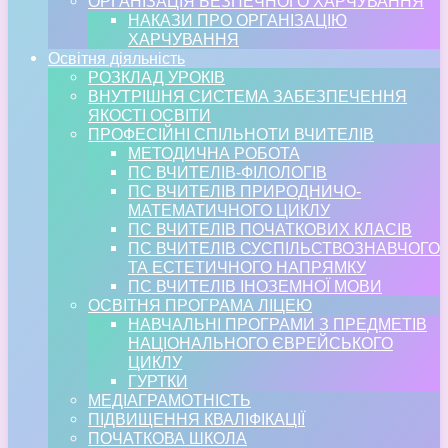
ОРГАНІЗАЦІЯ БЕЗПЕЧНОГО ХАРЧУВАННЯ
НАКАЗИ ПРО ОРГАНІЗАЦІЮ
ХАРЧУВАННЯ
Освітня діяльність
РОЗКЛАД УРОКІВ
ВНУТРІШНЯ СИСТЕМА ЗАБЕЗПЕЧЕННЯ
ЯКОСТІ ОСВІТИ
ПРОФЕСІЙНІ СПІЛЬНОТИ ВЧИТЕЛІВ
МЕТОДИЧНА РОБОТА
ПС ВЧИТЕЛІВ-ФІЛОЛОГІВ
ПС ВЧИТЕЛІВ ПРИРОДНИЧО-
МАТЕМАТИЧНОГО ЦИКЛУ
ПС ВЧИТЕЛІВ ПОЧАТКОВИХ КЛАСІВ
ПС ВЧИТЕЛІВ СУСПІЛЬСТВОЗНАВЧОГО
ТА ЕСТЕТИЧНОГО НАПРЯМКУ
ПС ВЧИТЕЛІВ ІНОЗЕМНОЇ МОВИ
ОСВІТНЯ ПРОГРАМА ЛІЦЕЮ
НАВЧАЛЬНІ ПРОГРАМИ З ПРЕДМЕТІВ
НАЦІОНАЛЬНОГО ЄВРЕЙСЬКОГО
ЦИКЛУ
ГУРТКИ
МЕДІАГРАМОТНІСТЬ
ПІДВИЩЕННЯ КВАЛІФІКАЦІЇ
ПОЧАТКОВА ШКОЛА