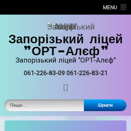
Про нас
MENU
Skip
Новини
to
content
Запорізький ліцей
Прозорість та інформаційна відкритість
"ОРТ-Алєф"
Безпечне освітнє середовище
Запорізький ліцей "ОРТ-Алєф"
Освітня діяльність
061-226-83-09 061-226-83-21
Tel:
Виховна робота
RSS
Єврейські національні традиції
Пошук:
Матеріально-технічне забазпечення
ORT STEAM
by