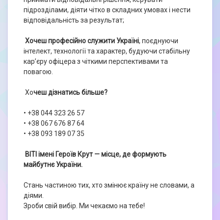
підрозділами, діяти чітко в складних умовах і нести
відповідальність за результат;
Хочеш професійно служити Україні
, поєднуючи
інтелект, технології та характер, будуючи стабільну
кар’єру офіцера з чіткими перспективами та
повагою.
Хо
чеш дізнатись більше?
• +38 044 323 26 57
• +38 067 676 87 64
• +38 093 189 07 35
ВІТІ імені Героїв Крут — місце, де формують
майбутнє України.
Стань частиною тих, хто змінює країну не словами, а
діями.
Зроби свій вибір. Ми чекаємо на тебе!