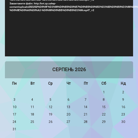
Завантажити файл: http://ort.zp.ua/wp-
content/uploads/2021/02/%D0%9F%D1%80%D0%B5%D0%B7%D0%B5%D0%BD%D1%82%D0%B0%D1%86%D0%
%D0%9E%D0%A0%D0%A2-%D0%90%D0%BB%D0%B5%D1%84.mp4?_=2
СЕРПЕНЬ 2026
Пн
Вт
Ср
Чт
Пт
Сб
Нд
1
2
3
4
5
6
7
8
9
10
11
12
13
14
15
16
17
18
19
20
21
22
23
24
25
26
27
28
29
30
31