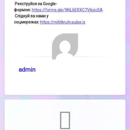
Реєструйся за Google-
формою:
https://forms.gle/9KiL6ERXC7VjbzcSA
Слідкуй за нами у
соцмережах:
https://mititkruty.pulse.is
admin
Comments