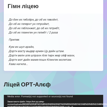
Гімн ліцею
До бин их гебойрн, до об их гевойнт,
До об их гелернт ун гетроймт,
До об их геблонжет, до об их гетрибт,
До об их гезинген ун гелибт / 2 раза
Припев:
Кум ин шул арайн,
Дортн вэсту выдер кумен Цу дайн штам.
Дортн велн але шпрахн Але тирн жир ойф махн,
Дортн вэт дайн маме-лошн Клинген молетам.
Хава нагила…
Ліцей ОРТ-Алєф
Відеопрогравач
Media error: Format(s) not supported or source(s) not found
Завантажити файл: https://ort.zp.ua/wp-
content/uploads/2021/02/%D0%9F%D1%80%D0%B5%D0%B7%D0%B5%D0%BD%D1%82%D0%B0%D1%86%D0%
%D0%9E%D0%A0%D0%A2-%D0%90%D0%BB%D0%B5%D1%84.mp4?_=2