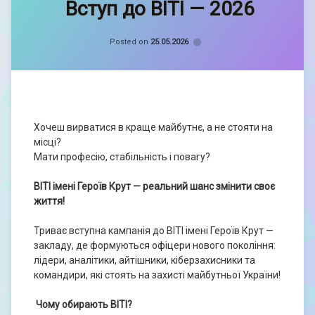
Вступ до ВІТІ — 2026
admin
Categories:
Новини
Posted on
25.05.2026
Хочеш вирватися в краще майбутнє, а не стояти на
місці?
Мати професію, стабільність і повагу?
ВІТІ імені Героїв Крут — реальний шанс змінити своє
життя!
Триває вступна кампанія до ВІТІ імені Героїв Крут —
закладу, де формуються офіцери нового покоління:
лідери, аналітики, айтішники, кіберзахисники та
командири, які стоять на захисті майбутньої України!
Чому обирають ВІТІ?