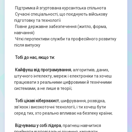
Підтримка й згуртована курсантська спільнота
Сучасні спеціальності, що поєднують військову
підготовку та технології
Повне державне забезпечення (житло, форма,
навчання)
Чіткі перспективи служби та професійного розвитку
після випуску
Тобі до нас, якщо ти:
Кайфуєш від програмування
, алгоритмів, даних,
штучного інтелекту, мереж і електроніки та хочеш
працювати з реальними цифровими й технічними
системами, а не лише в теорії;
Тобі цікаві кіберзахист
, шифрування, розвідка,
зв’язок і високоточні технології, і ти хочеш бути
серед тих, хто реально впливає на безпеку країни;
Відчуваєш у собі лідера
, прагнеш навчитися
приймати відповідальні рішення, керувати