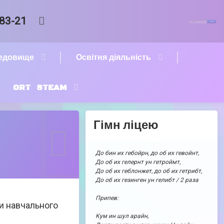
Пошук:
RSS
-83-21
редовище
Освітня діяльність
ORT STEAM
Гімн ліцею
До бин их гебойрн, до об их гевойнт,
До об их гелернт ун гетроймт,
До об их геблонжет, до об их гетрибт,
До об их гезинген ун гелибт / 2 раза
Припев:
и навчального
Кум ин шул арайн,