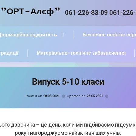
й "ОРТ-Алєф"
Tel:
061-226-83-09 061-226
нформаційна відкритість
Безпечне освітнє се
традиції
Матеріально-технічне забазпечення
Випуск 5-10 класи
Categories:
Новини
Posted on
28.05.2021
Updated on
28.05.2021
ого дзвоника – це день, коли ми підбиваємо підсумк
року і нагороджуємо найактивніших учнів.