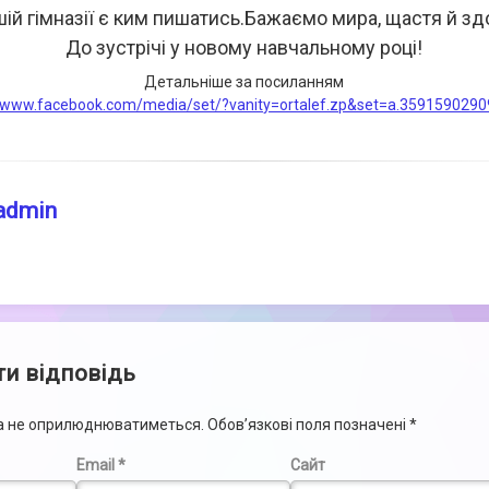
шій гімназії є ким пишатись.Бажаємо мира, щастя й зд
До зустрічі у новому навчальному році!
Детальніше за посиланням
//www.facebook.com/media/set/?vanity=ortalef.zp&set=a.359159029
admin
и відповідь
са не оприлюднюватиметься.
Обов’язкові поля позначені
*
Email
*
Сайт