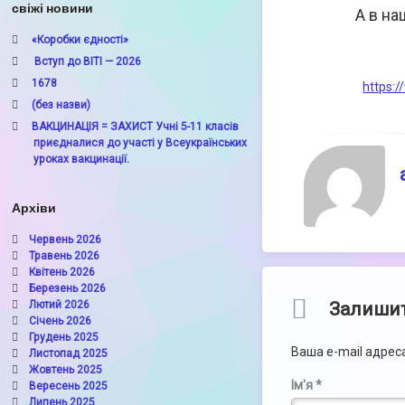
свіжі новини
А в на
«Коробки єдності»
Вступ до ВІТІ — 2026
1678
https:
(без назви)
ВАКЦИНАЦІЯ = ЗАХИСТ Учні 5-11 класів
приєдналися до участі у Всеукраїнських
уроках вакцинації.
Архіви
Червень 2026
Травень 2026
Квітень 2026
Березень 2026
Comments
Залишит
Лютий 2026
Січень 2026
Грудень 2025
Ваша e-mail адре
Листопад 2025
Жовтень 2025
Ім'я
*
Вересень 2025
Липень 2025