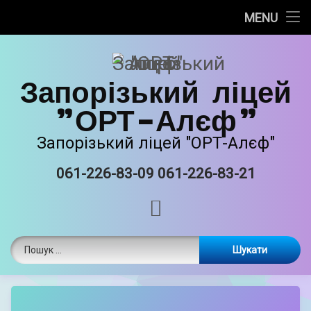
Про нас
MENU
Skip
Новини
to
content
Запорізький ліцей
Прозорість та інформаційна відкритість
"ОРТ-Алєф"
Безпечне освітнє середовище
Запорізький ліцей "ОРТ-Алєф"
Освітня діяльність
061-226-83-09 061-226-83-21
Tel:
Виховна робота
RSS
Єврейські національні традиції
Пошук:
Матеріально-технічне забазпечення
ORT STEAM