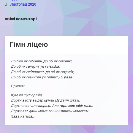
Листопад 2020
свіжі коментарі
Гімн ліцею
До бин их гебойрн, до об их гевойнт,
До об их гелернт ун гетроймт,
До об их геблонжет, до об их гетрибт,
До об их гезинген ун гелибт / 2 раза
Припев:
Кум ин шул арайн,
Дортн вэсту выдер кумен Цу дайн штам.
Дортн велн але шпрахн Але тирн жир ойф махн,
Дортн вэт дайн маме-лошн Клинген молетам.
Хава нагила…