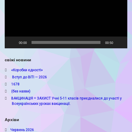
00:00
00:50
свіжі новини
«Коробки єдності»
Вступ до ВІТІ — 2026
1678
(без назви)
ВАКЦИНАЦІЯ = ЗАХИСТ Учні 5-11 класів приєдналися до участі у
Всеукраїнських уроках вакцинації.
Архіви
Червень 2026