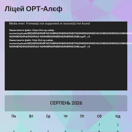
Ліцей ОРТ-Алєф
Відеопрогравач
Media error: Format(s) not supported or source(s) not found
Завантажити файл: https://ort.zp.ua/wp-
content/uploads/2021/02/%D0%9F%D1%80%D0%B5%D0%B7%D0%B5%D0%BD%D1%82%D0%B0%D1%86%D0%
%D0%9E%D0%A0%D0%A2-%D0%90%D0%BB%D0%B5%D1%84.mp4?_=2
Завантажити файл: http://ort.zp.ua/wp-
content/uploads/2021/02/%D0%9F%D1%80%D0%B5%D0%B7%D0%B5%D0%BD%D1%82%D0%B0%D1%86%D0%
%D0%9E%D0%A0%D0%A2-%D0%90%D0%BB%D0%B5%D1%84.mp4?_=2
СЕРПЕНЬ 2026
Пн
Вт
Ср
Чт
Пт
Сб
Нд
1
2
3
4
5
6
7
8
9