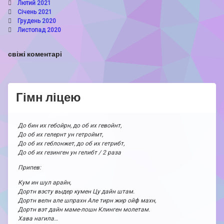
Лютий 2021
Січень 2021
Грудень 2020
Листопад 2020
свіжі коментарі
Гімн ліцею
До бин их гебойрн, до об их гевойнт,
До об их гелернт ун гетроймт,
До об их геблонжет, до об их гетрибт,
До об их гезинген ун гелибт / 2 раза
Припев:
Кум ин шул арайн,
Дортн вэсту выдер кумен Цу дайн штам.
Дортн велн але шпрахн Але тирн жир ойф махн,
Дортн вэт дайн маме-лошн Клинген молетам.
Хава нагила…