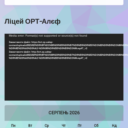
Ліцей ОРТ-Алєф
Відеопрогравач
Media error: Format(s) not supported or source(s) not found
Завантажити файл: https://ort.zp.ua/wp-
content/uploads/2021/02/%D0%9F%D1%80%D0%B5%D0%B7%D0%B5%D0%BD%D1%82%D0%B0%D1%86%D0%
%D0%9E%D0%A0%D0%A2-%D0%90%D0%BB%D0%B5%D1%84.mp4?_=2
Завантажити файл: http://ort.zp.ua/wp-
content/uploads/2021/02/%D0%9F%D1%80%D0%B5%D0%B7%D0%B5%D0%BD%D1%82%D0%B0%D1%86%D0%
%D0%9E%D0%A0%D0%A2-%D0%90%D0%BB%D0%B5%D1%84.mp4?_=2
СЕРПЕНЬ 2026
Пн
Вт
Ср
Чт
Пт
Сб
Нд