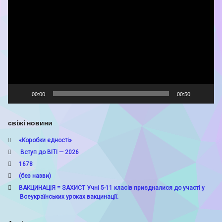
00:00
00:50
свіжі новини
«Коробки єдності»
Вступ до ВІТІ — 2026
1678
(без назви)
ВАКЦИНАЦІЯ = ЗАХИСТ Учні 5-11 класів приєдналися до участі у
Всеукраїнських уроках вакцинації.