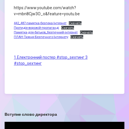
https://www.youtube.com/watch?
v=mbn8Cjw3O_o&feature=youtu.be
442_487-памятка-безпека-Інтернет
Скачать
Протидія-ворожій-пропаганді
Скачать
Памятка-для-батьків_безпечний-інтернет
Скачать
ПЛАН-Тижня-Безпечного-Інтернету
Скачать
1.Електронний постер #stop_sexтинг 3
#stop_sexтинг
Вступне слово директора
Відеопрогравач