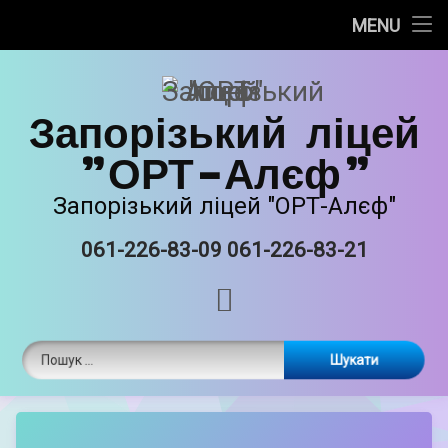
Про нас
MENU
Skip
Новини
to
content
Запорізький ліцей
Прозорість та інформаційна відкритість
"ОРТ-Алєф"
Безпечне освітнє середовище
Запорізький ліцей "ОРТ-Алєф"
Освітня діяльність
061-226-83-09 061-226-83-21
Tel:
Виховна робота
RSS
Єврейські національні традиції
Пошук:
Матеріально-технічне забазпечення
ORT STEAM