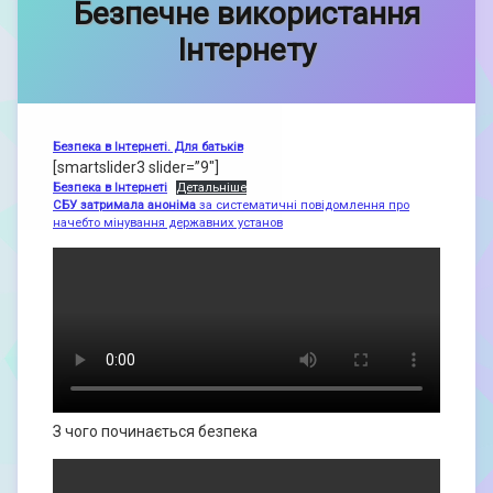
Безпечне використання
Інтернету
Безпека в Інтернеті. Для батьків
[smartslider3 slider=”9″]
Безпека в Інтернеті
Детальніше
СБУ затримала aнoнімa
за систематичнi повiдомлення про
начебто мiнування державних установ
З чого починається безпека