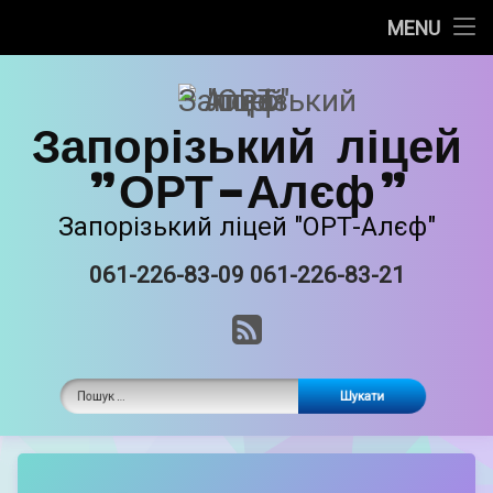
Про нас
MENU
Skip
Новини
to
content
Запорізький ліцей
Прозорість та інформаційна відкритість
"ОРТ-Алєф"
Безпечне освітнє середовище
Запорізький ліцей "ОРТ-Алєф"
Освітня діяльність
061-226-83-09 061-226-83-21
Tel:
Виховна робота
RSS
Єврейські національні традиції
Пошук:
Матеріально-технічне забазпечення
ORT STEAM
by