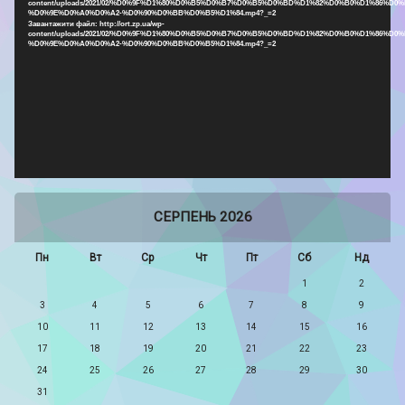
content/uploads/2021/02/%D0%9F%D1%80%D0%B5%D0%B7%D0%B5%D0%BD%D1%82%D0%B0%D1%86%D0%
%D0%9E%D0%A0%D0%A2-%D0%90%D0%BB%D0%B5%D1%84.mp4?_=2
Завантажити файл: http://ort.zp.ua/wp-
content/uploads/2021/02/%D0%9F%D1%80%D0%B5%D0%B7%D0%B5%D0%BD%D1%82%D0%B0%D1%86%D0%
%D0%9E%D0%A0%D0%A2-%D0%90%D0%BB%D0%B5%D1%84.mp4?_=2
СЕРПЕНЬ 2026
Пн
Вт
Ср
Чт
Пт
Сб
Нд
1
2
3
4
5
6
7
8
9
10
11
12
13
14
15
16
17
18
19
20
21
22
23
24
25
26
27
28
29
30
31