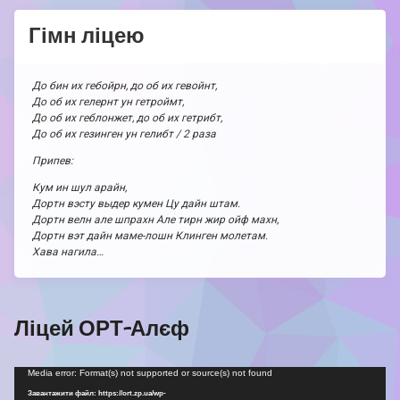
Гімн ліцею
До бин их гебойрн, до об их гевойнт,
До об их гелернт ун гетроймт,
До об их геблонжет, до об их гетрибт,
До об их гезинген ун гелибт / 2 раза
Припев:
Кум ин шул арайн,
Дортн вэсту выдер кумен Цу дайн штам.
Дортн велн але шпрахн Але тирн жир ойф махн,
Дортн вэт дайн маме-лошн Клинген молетам.
Хава нагила…
Ліцей ОРТ-Алєф
Відеопрогравач
Media error: Format(s) not supported or source(s) not found
Завантажити файл: https://ort.zp.ua/wp-