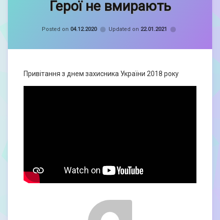
Герої не вмирають
admin
Categories:
Герої
Posted on
04.12.2020
Updated on
22.01.2021
не
вмирають
Привітання з днем захисника України 2018 року